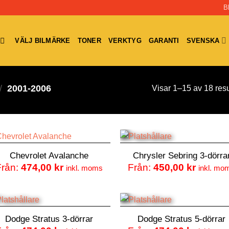
B
VÄLJ BILMÄRKE
TONER
VERKTYG
GARANTI
SVENSKA
/
2001-2006
Visar 1–15 av 18 resu
Chevrolet Avalanche
Chrysler Sebring 3-dörra
Från:
474,00
kr
Från:
450,00
kr
inkl. moms
inkl. mo
Dodge Stratus 3-dörrar
Dodge Stratus 5-dörrar