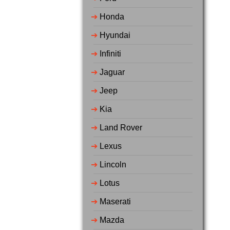
➔
Honda
➔
Hyundai
➔
Infiniti
➔
Jaguar
➔
Jeep
➔
Kia
➔
Land Rover
➔
Lexus
➔
Lincoln
➔
Lotus
➔
Maserati
➔
Mazda