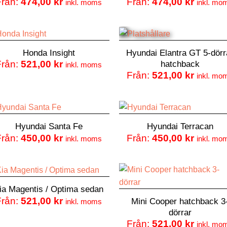
Från:
474,00
kr
Från:
474,00
kr
inkl. moms
inkl. mo
Honda Insight
Hyundai Elantra GT 5-dörr
hatchback
Från:
521,00
kr
inkl. moms
Från:
521,00
kr
inkl. mo
Hyundai Santa Fe
Hyundai Terracan
Från:
450,00
kr
Från:
450,00
kr
inkl. moms
inkl. mo
ia Magentis / Optima sedan
Från:
521,00
kr
Mini Cooper hatchback 3
inkl. moms
dörrar
Från:
521,00
kr
inkl. mo