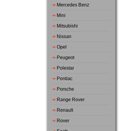
➔
Mercedes Benz
➔
Mini
➔
Mitsubishi
➔
Nissan
➔
Opel
➔
Peugeot
➔
Polestar
➔
Pontiac
➔
Porsche
➔
Range Rover
➔
Renault
➔
Rover