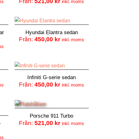
Från:
521,00
kr
ms
inkl. moms
ar
Hyundai Elantra sedan
Från:
450,00
kr
inkl. moms
ms
Infiniti G-serie sedan
Från:
450,00
kr
ms
inkl. moms
Porsche 911 Turbo
Från:
521,00
kr
-
inkl. moms
ms