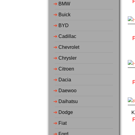
➔
BMW
➔
Buick
➔
BYD
➔
Cadillac
➔
Chevrolet
➔
Chrysler
➔
Citroen
➔
Dacia
➔
Daewoo
➔
Daihatsu
K
➔
Dodge
➔
Fiat
➔
Ford