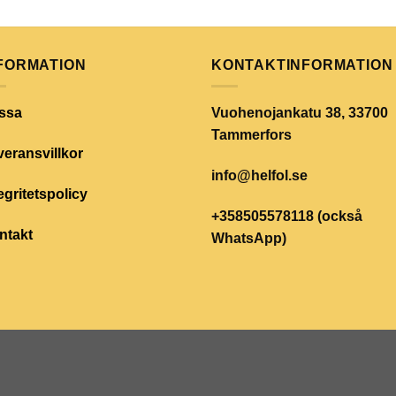
FORMATION
KONTAKTINFORMATION
ssa
Vuohenojankatu 38, 33700
Tammerfors
eransvillkor
info@helfol.se
egritetspolicy
+358505578118 (också
ntakt
WhatsApp)