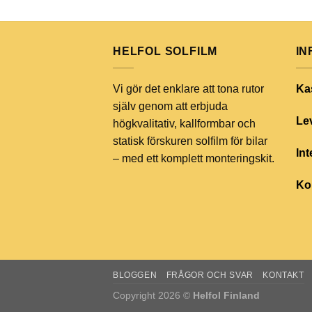
HELFOL SOLFILM
IN
Vi gör det enklare att tona rutor
Ka
själv genom att erbjuda
Lev
högkvalitativ, kallformbar och
statisk förskuren solfilm för bilar
Int
– med ett komplett monteringskit.
Ko
BLOGGEN
FRÅGOR OCH SVAR
KONTAKT
Copyright 2026 ©
Helfol Finland