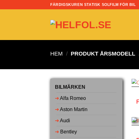
Skip
FÄRDIGSKUREN STATISK SOLFILM FÖR BIL
to
content
HEM
/
PRODUKT ÅRSMODELL
BILMÄRKEN
➔
Alfa Romeo
➔
Aston Martin
➔
Audi
➔
Bentley