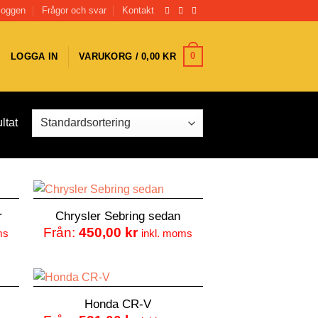
loggen
Frågor och svar
Kontakt
0
LOGGA IN
VARUKORG /
0,00
KR
ltat
r
Chrysler Sebring sedan
Från:
450,00
kr
ms
inkl. moms
Honda CR-V