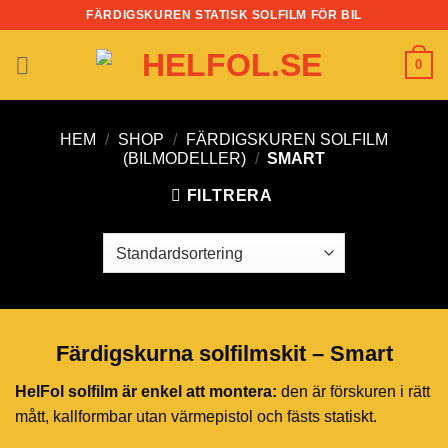
Skip
FÄRDIGSKUREN STATISK SOLFILM FÖR BIL
to
content
0
HEM
/
SHOP
/
FÄRDIGSKUREN SOLFILM
(BILMODELLER)
/
SMART
FILTRERA
Färdigskurna solfilmskit – Smart
HelFol solfilm är enkel att montera:
den är förskuren i rätt
mått, kallformbar utan värmepistol och fästs statiskt.