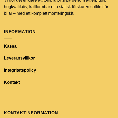
Vi gör det enklare att tona rutor själv genom att erbjuda
högkvalitativ, kallformbar och statisk förskuren solfilm för
bilar – med ett komplett monteringskit.
INFORMATION
Kassa
Leveransvillkor
Integritetspolicy
Kontakt
KONTAKTINFORMATION