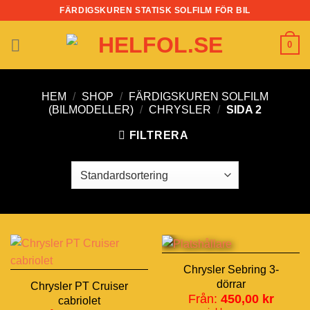
Skip
FÄRDIGSKUREN STATISK SOLFILM FÖR BIL
to
content
0
HEM
/
SHOP
/
FÄRDIGSKUREN SOLFILM
(BILMODELLER)
/
CHRYSLER
/
SIDA 2
FILTRERA
Chrysler Sebring 3-
dörrar
Chrysler PT Cruiser
Från:
450,00
kr
cabriolet