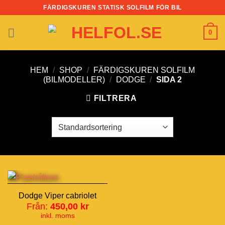
Skip
FÄRDIGSKUREN STATISK SOLFILM FÖR BIL
to
content
0
HEM
/
SHOP
/
FÄRDIGSKUREN SOLFILM
(BILMODELLER)
/
DODGE
/
SIDA 2
FILTRERA
Dodge Viper cabriolet
Från:
450,00
kr
inkl. moms