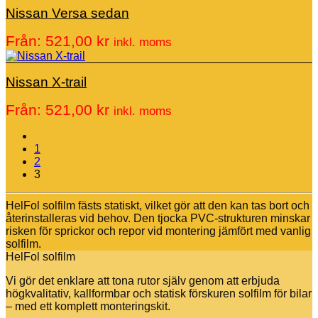
Nissan Versa sedan
Från:
521,00
kr
inkl. moms
Nissan X-trail
Från:
521,00
kr
inkl. moms
1
2
3
HelFol solfilm fästs statiskt, vilket gör att den kan tas bort och
återinstalleras vid behov. Den tjocka PVC-strukturen minskar
risken för sprickor och repor vid montering jämfört med vanlig
solfilm.
HelFol solfilm
Vi gör det enklare att tona rutor själv genom att erbjuda
högkvalitativ, kallformbar och statisk förskuren solfilm för bilar
– med ett komplett monteringskit.