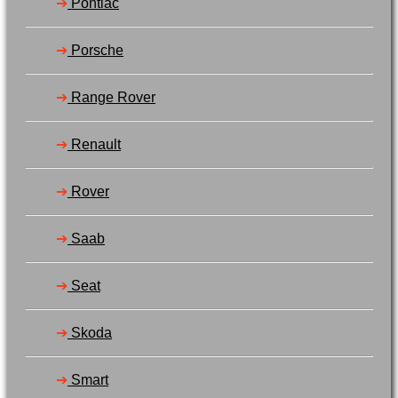
➔
Pontiac
➔
Porsche
➔
Range Rover
➔
Renault
➔
Rover
➔
Saab
➔
Seat
➔
Skoda
➔
Smart