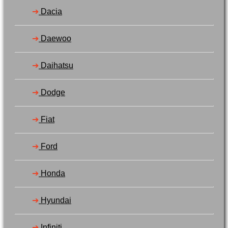
➔
Dacia
➔
Daewoo
➔
Daihatsu
➔
Dodge
➔
Fiat
➔
Ford
➔
Honda
➔
Hyundai
➔
Infiniti