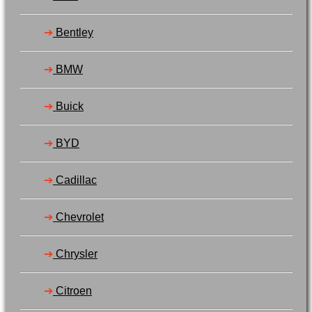
Varukorg /
0,00
kr
0
➔
Bentley
➔
BMW
Inga produkter i varukorgen.
➔
Buick
Gå tillbaka till butiken
0
➔
BYD
Varukorg
➔
Cadillac
➔
Chevrolet
Inga produkter i varukorgen.
➔
Chrysler
Gå tillbaka till butiken
➔
Citroen