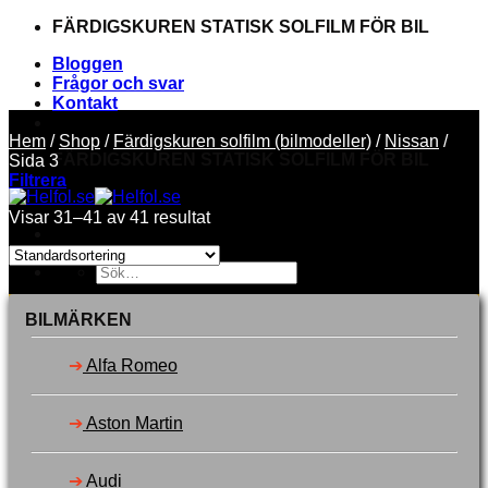
Skip
FÄRDIGSKUREN STATISK SOLFILM FÖR BIL
to
Bloggen
content
Frågor och svar
Kontakt
Hem
/
Shop
/
Färdigskuren solfilm (bilmodeller)
/
Nissan
/
FÄRDIGSKUREN STATISK SOLFILM FÖR BIL
Sida 3
Filtrera
Visar 31–41 av 41 resultat
Sök
efter:
Välj bilmärke
BILMÄRKEN
Toner
Verktyg
➔
Alfa Romeo
Garanti
Svenska
Dansk
➔
Aston Martin
Suomi
Logga in
➔
Audi