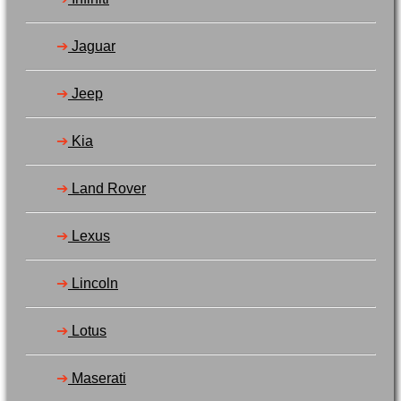
➔
Jaguar
➔
Jeep
➔
Kia
➔
Land Rover
➔
Lexus
➔
Lincoln
➔
Lotus
➔
Maserati