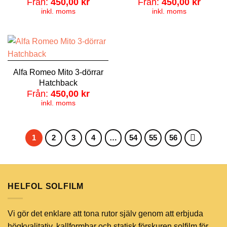
Från:
450,00
kr
Från:
450,00
kr
inkl. moms
inkl. moms
Alfa Romeo Mito 3-dörrar
Hatchback
Från:
450,00
kr
inkl. moms
1
2
3
4
…
54
55
56
HELFOL SOLFILM
Vi gör det enklare att tona rutor själv genom att erbjuda
högkvalitativ, kallformbar och statisk förskuren solfilm för