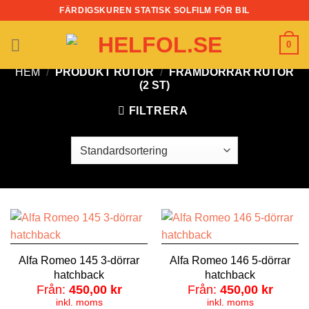
Skip
FÄRDIGSKUREN STATISK SOLFILM FÖR BIL
to
content
0
HEM
/
PRODUKT RUTOR
/
FRAMDÖRRAR RUTOR
(2 ST)
FILTRERA
Alfa Romeo 145 3-dörrar
Alfa Romeo 146 5-dörrar
hatchback
hatchback
Från:
450,00
kr
Från:
450,00
kr
inkl. moms
inkl. moms