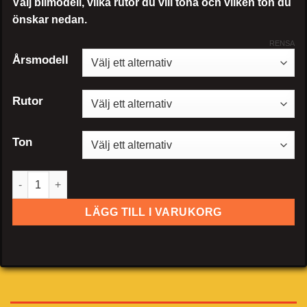
Välj bilmodell, vilka rutor du vill tona och vilken ton du
önskar nedan.
RENSA
Årsmodell
Rutor
Ton
Aston Martin Vanquish (Coupe) mängd
LÄGG TILL I VARUKORG