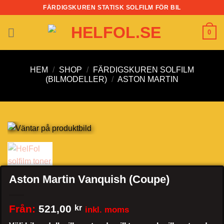
Skip
FÄRDIGSKUREN STATISK SOLFILM FÖR BIL
to
content
0
HEM
/
SHOP
/
FÄRDIGSKUREN SOLFILM
(BILMODELLER)
/
ASTON MARTIN
Aston Martin Vanquish (Coupe)
Från:
521,00
kr
inkl. moms