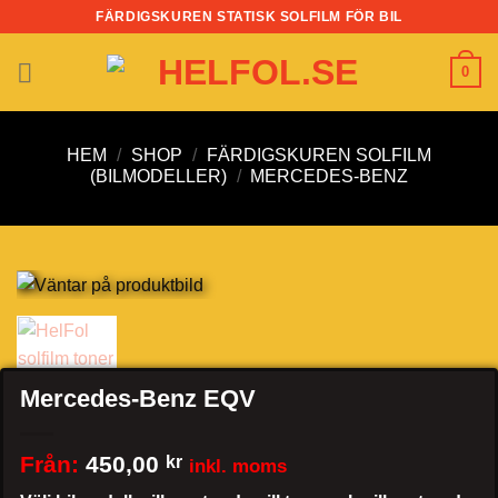
Skip
FÄRDIGSKUREN STATISK SOLFILM FÖR BIL
to
content
0
HEM
/
SHOP
/
FÄRDIGSKUREN SOLFILM
(BILMODELLER)
/
MERCEDES-BENZ
Mercedes-Benz EQV
Från:
450,00
kr
inkl. moms