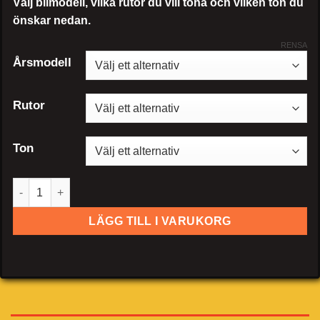
Välj bilmodell, vilka rutor du vill tona och vilken ton du
önskar nedan.
RENSA
Årsmodell
Rutor
Ton
Mercedes-Benz EQV mängd
LÄGG TILL I VARUKORG