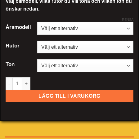
Välj bilmodell, vilka rutor du vill tona och vilken ton du
önskar nedan.
RENSA
Årsmodell
Rutor
Ton
Nissan Leaf 5-dörrar hatchback mängd
LÄGG TILL I VARUKORG