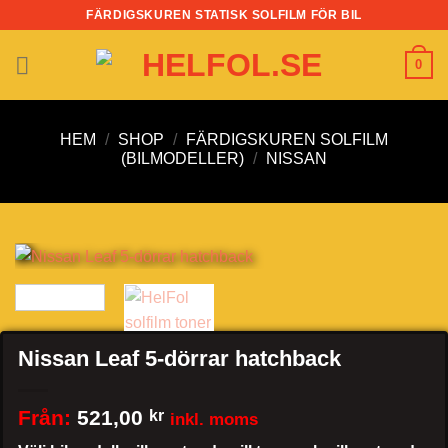
Skip
FÄRDIGSKUREN STATISK SOLFILM FÖR BIL
to
content
0
HEM
/
SHOP
/
FÄRDIGSKUREN SOLFILM
(BILMODELLER)
/
NISSAN
Nissan Leaf 5-dörrar hatchback
Från:
521,00
kr
inkl. moms