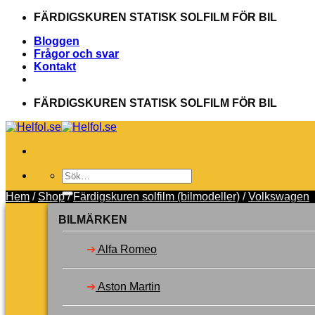
Skip
FÄRDIGSKUREN STATISK SOLFILM FÖR BIL
to
Bloggen
content
Frågor och svar
Kontakt
FÄRDIGSKUREN STATISK SOLFILM FÖR BIL
Sök
efter:
Hem
/
Shop
/
Färdigskuren solfilm (bilmodeller)
/
Volkswagen
Välj bilmärke
Toner
BILMÄRKEN
Verktyg
Garanti
➔
Alfa Romeo
Svenska
Dansk
Suomi
➔
Aston Martin
Logga in