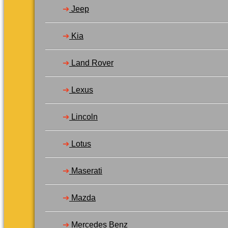
➔
Jeep
➔
Kia
➔
Land Rover
➔
Lexus
➔
Lincoln
➔
Lotus
➔
Maserati
➔
Mazda
➔
Mercedes Benz