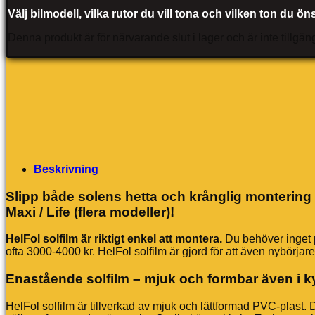
Välj bilmodell, vilka rutor du vill tona och vilken ton du ö
Denna produkt är för närvarande slut i lager och är inte tillgäng
Beskrivning
Slipp både solens hetta och krånglig montering 
Maxi / Life (flera modeller)!
HelFol solfilm är riktigt enkel att montera.
Du behöver inget pr
ofta 3000-4000 kr. HelFol solfilm är gjord för att även nybörjar
Enastående solfilm – mjuk och formbar även i k
HelFol solfilm är tillverkad av mjuk och lättformad PVC-plast.