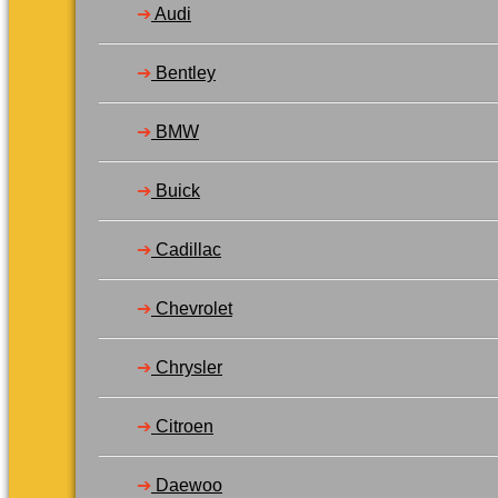
➔
Audi
Varukorg /
0,00
kr
0
➔
Bentley
➔
BMW
Inga produkter i varukorgen.
Gå tillbaka till butiken
➔
Buick
0
Varukorg
➔
Cadillac
➔
Chevrolet
➔
Chrysler
Inga produkter i varukorgen.
Gå tillbaka till butiken
➔
Citroen
➔
Daewoo