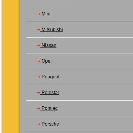
➔
Mini
➔
Mitsubishi
➔
Nissan
➔
Opel
➔
Peugeot
➔
Polestar
➔
Pontiac
➔
Porsche