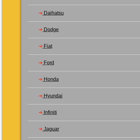
➔
Daihatsu
➔
Dodge
➔
Fiat
➔
Ford
➔
Honda
➔
Hyundai
➔
Infiniti
➔
Jaguar