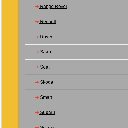
➔
Range Rover
➔
Renault
➔
Rover
➔
Saab
➔
Seat
➔
Skoda
➔
Smart
➔
Subaru
➔
Suzuki