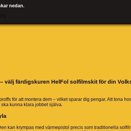
nskar nedan.
lig.
– välj färdigskuren HelFol solfilmskit för din Vo
offs för att montera dem – vilket sparar dig pengar. Att tona ho
e ska kunna klara jobbet själva.
yla
 Den kan krympas med värmepistol precis som traditionella solfi