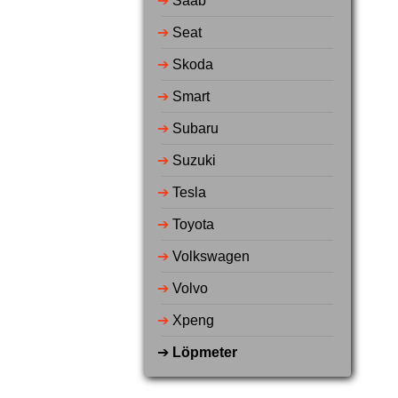
➔
Saab
➔
Seat
➔
Skoda
➔
Smart
➔
Subaru
➔
Suzuki
➔
Tesla
➔
Toyota
➔
Volkswagen
➔
Volvo
➔
Xpeng
➔
Löpmeter