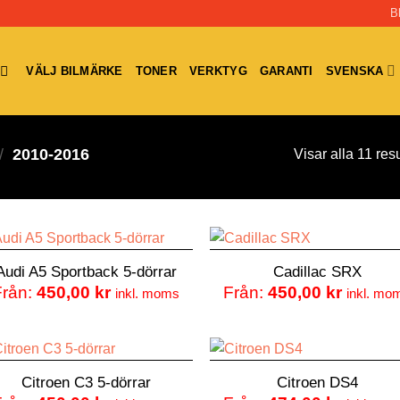
B
VÄLJ BILMÄRKE
TONER
VERKTYG
GARANTI
SVENSKA
/
2010-2016
Visar alla 11 resu
Audi A5 Sportback 5-dörrar
Cadillac SRX
Från:
450,00
kr
Från:
450,00
kr
inkl. moms
inkl. mo
Citroen C3 5-dörrar
Citroen DS4