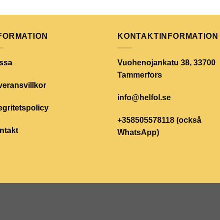
FORMATION
KONTAKTINFORMATION
ssa
Vuohenojankatu 38, 33700
Tammerfors
eransvillkor
info@helfol.se
egritetspolicy
+358505578118 (också
ntakt
WhatsApp)