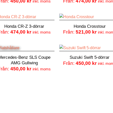
Från:
450,00
kr
Från:
474,00
kr
inkl. moms
inkl. mo
Honda CR-Z 3-dörrar
Honda Crosstour
Från:
474,00
kr
Från:
521,00
kr
inkl. moms
inkl. mo
Mercedes-Benz SLS Coupe
Suzuki Swift 5-dörrar
AMG Gullwing
Från:
450,00
kr
inkl. mo
Från:
450,00
kr
inkl. moms