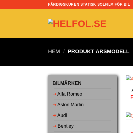
Skip
FÄRDIGSKUREN STATISK SOLFILM FÖR BIL
to
content
HEM
/
PRODUKT ÅRSMODELL
BILMÄRKEN
➔
Alfa Romeo
➔
Aston Martin
➔
Audi
➔
Bentley