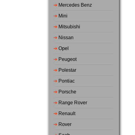
➔
Mercedes Benz
➔
Mini
➔
Mitsubishi
➔
Nissan
➔
Opel
➔
Peugeot
➔
Polestar
➔
Pontiac
➔
Porsche
➔
Range Rover
➔
Renault
➔
Rover