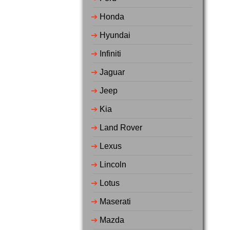
➔
Honda
➔
Hyundai
➔
Infiniti
➔
Jaguar
➔
Jeep
➔
Kia
➔
Land Rover
➔
Lexus
➔
Lincoln
➔
Lotus
➔
Maserati
➔
Mazda