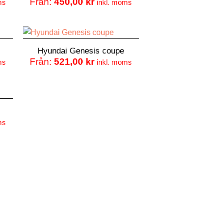
Från:
450,00
kr
ms
inkl. moms
Hyundai Genesis coupe
Från:
521,00
kr
ms
inkl. moms
ms