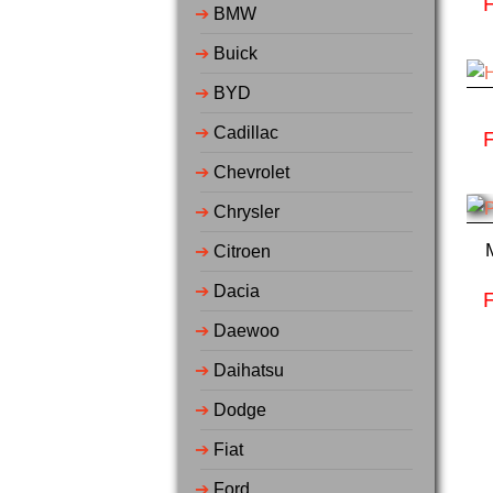
➔
BMW
➔
Buick
➔
BYD
➔
Cadillac
➔
Chevrolet
➔
Chrysler
➔
Citroen
➔
Dacia
➔
Daewoo
➔
Daihatsu
➔
Dodge
➔
Fiat
➔
Ford