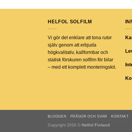
HELFOL SOLFILM
IN
Vi gör det enklare att tona rutor
Ka
själv genom att erbjuda
Lev
högkvalitativ, kallformbar och
statisk förskuren solfilm för bilar
Int
– med ett komplett monteringskit.
Ko
BLOGGEN
FRÅGOR OCH SVAR
KONTAKT
Copyright 2026 ©
Helfol Finland