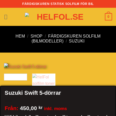
Skip
FÄRDIGSKUREN STATISK SOLFILM FÖR BIL
to
content
0
HEM
/
SHOP
/
FÄRDIGSKUREN SOLFILM
(BILMODELLER)
/
SUZUKI
Suzuki Swift 5-dörrar
Från:
450,00
kr
inkl. moms