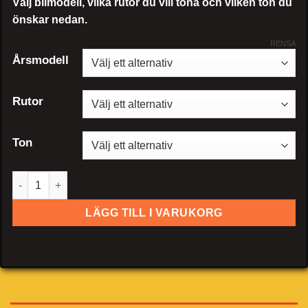
Välj bilmodell, vilka rutor du vill tona och vilken ton du
önskar nedan.
RENSA
Årsmodell
Rutor
Ton
Suzuki Swift 5-dörrar mängd
LÄGG TILL I VARUKORG