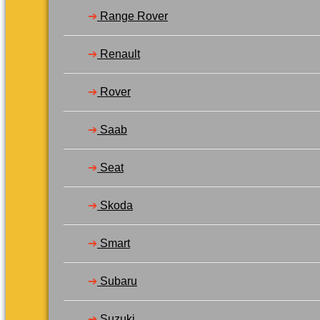
➔
Range Rover
➔
Renault
➔
Rover
➔
Saab
➔
Seat
➔
Skoda
➔
Smart
➔
Subaru
➔
Suzuki