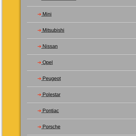
➔
Mini
➔
Mitsubishi
➔
Nissan
➔
Opel
➔
Peugeot
➔
Polestar
➔
Pontiac
➔
Porsche