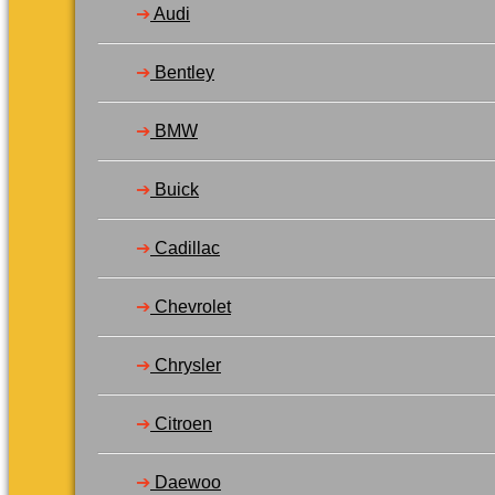
➔
Audi
Varukorg /
0,00
kr
0
➔
Bentley
➔
BMW
Inga produkter i varukorgen.
Gå tillbaka till butiken
➔
Buick
0
Varukorg
➔
Cadillac
➔
Chevrolet
➔
Chrysler
Inga produkter i varukorgen.
Gå tillbaka till butiken
➔
Citroen
➔
Daewoo