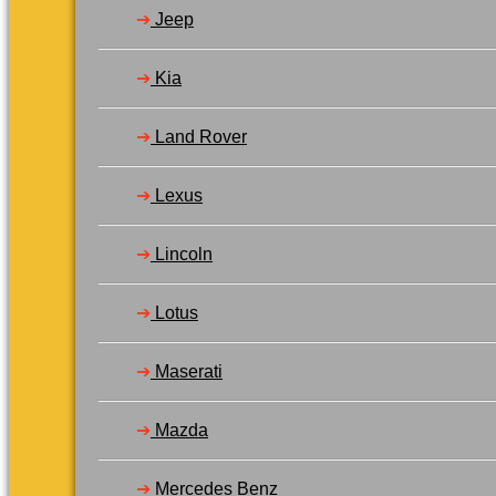
➔
Jeep
➔
Kia
➔
Land Rover
➔
Lexus
➔
Lincoln
➔
Lotus
➔
Maserati
➔
Mazda
➔
Mercedes Benz