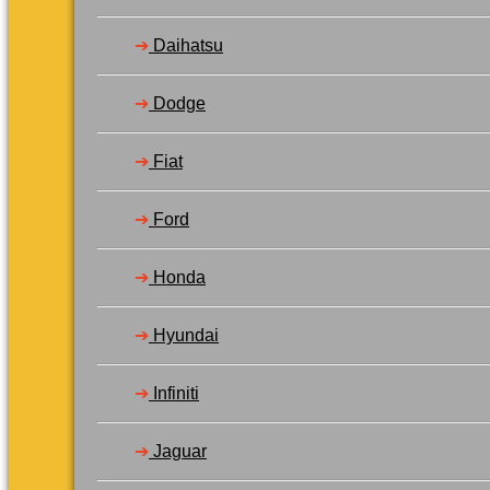
➔
Daihatsu
➔
Dodge
➔
Fiat
➔
Ford
➔
Honda
➔
Hyundai
➔
Infiniti
➔
Jaguar