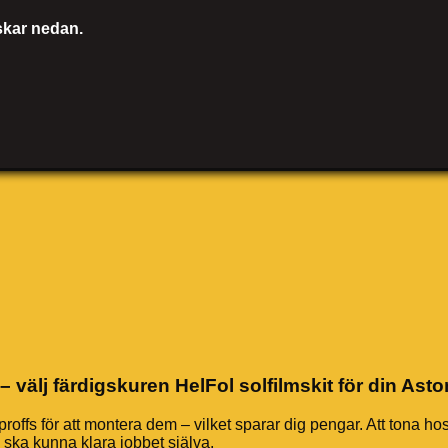
nskar nedan.
 välj färdigskuren HelFol solfilmskit för din Ast
offs för att montera dem – vilket sparar dig pengar. Att tona ho
e ska kunna klara jobbet själva.