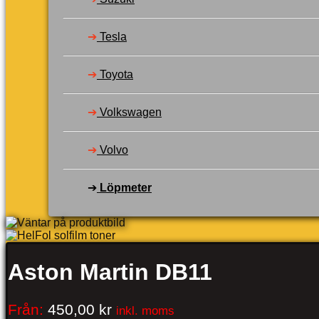
➔
Tesla
➔
Toyota
➔
Volkswagen
➔
Volvo
➔
Löpmeter
Aston Martin DB11
Från:
450,00
kr
inkl. moms