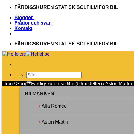
Skip
FÄRDIGSKUREN STATISK SOLFILM FÖR BIL
to
Bloggen
content
Frågor och svar
Kontakt
FÄRDIGSKUREN STATISK SOLFILM FÖR BIL
Sök
efter:
Hem
/
Shop
/
Färdigskuren solfilm (bilmodeller)
/
Aston Martin
Välj bilmärke
Toner
BILMÄRKEN
Verktyg
Garanti
➔
Alfa Romeo
Svenska
Dansk
Suomi
➔
Aston Martin
Logga in