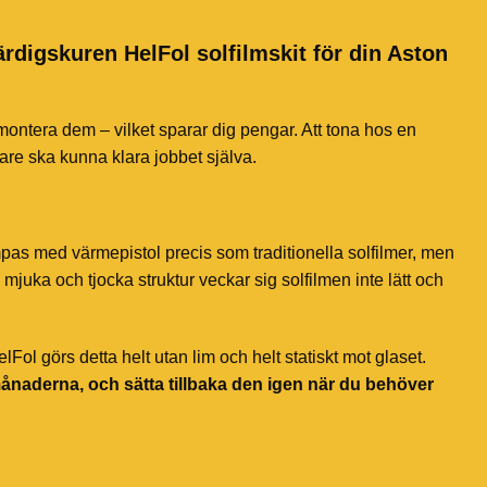
ärdigskuren HelFol solfilmskit för din Aston
 montera dem – vilket sparar dig pengar. Att tona hos en
jare ska kunna klara jobbet själva.
mpas med värmepistol precis som traditionella solfilmer, men
mjuka och tjocka struktur veckar sig solfilmen inte lätt och
ol görs detta helt utan lim och helt statiskt mot glaset.
månaderna, och sätta tillbaka den igen när du behöver