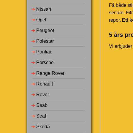
Få både sti
➔
Nissan
senare. Fil
➔
Opel
repor.
Ett k
➔
Peugeot
5 års pr
➔
Polestar
Vi erbjuder
➔
Pontiac
➔
Porsche
➔
Range Rover
➔
Renault
➔
Rover
➔
Saab
➔
Seat
➔
Skoda