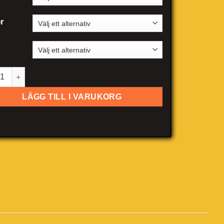
r
on Martin DB7 Volante mängd
LÄGG TILL I VARUKORG