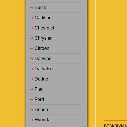
➔
Buick
➔
Cadillac
➔
Chevrolet
➔
Chrysler
➔
Citroen
➔
Daewoo
➔
Daihatsu
➔
Dodge
➔
Fiat
➔
Ford
➔
Honda
➔
Hyundai
BESKRIVNI