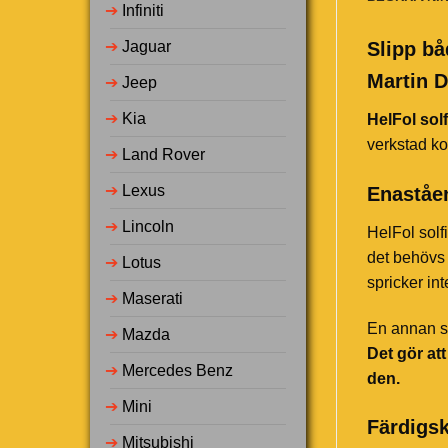
➔
Infiniti
➔
Jaguar
Slipp bå
Martin D
➔
Jeep
➔
Kia
HelFol solf
verkstad ko
➔
Land Rover
➔
Lexus
Enaståen
➔
Lincoln
HelFol solf
det behövs 
➔
Lotus
spricker in
➔
Maserati
En annan st
➔
Mazda
Det gör at
➔
Mercedes Benz
den.
➔
Mini
Färdigsk
➔
Mitsubishi