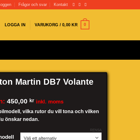
loggen
Frågor och svar
Kontakt
0
LOGGA IN
VARUKORG /
0,00
KR
ton Martin DB7 Volante
n:
450,00
kr
inkl. moms
bilmodell, vilka rutor du vill tona och vilken
du önskar nedan.
RENSA
odell