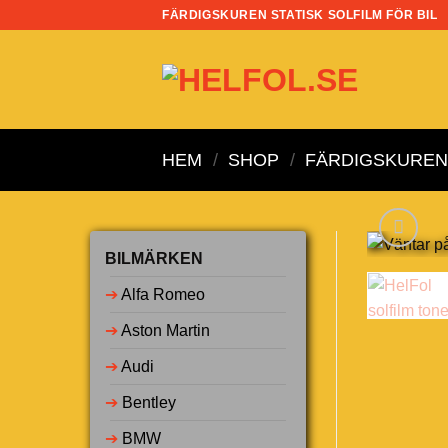
Skip
FÄRDIGSKUREN STATISK SOLFILM FÖR BIL
to
content
HEM
/
SHOP
/
FÄRDIGSKUREN 
BILMÄRKEN
➔
Alfa Romeo
➔
Aston Martin
➔
Audi
➔
Bentley
➔
BMW