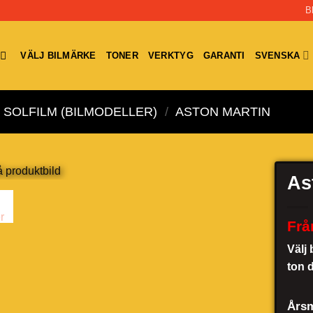
B
VÄLJ BILMÄRKE
TONER
VERKTYG
GARANTI
SVENSKA
SOLFILM (BILMODELLER)
/
ASTON MARTIN
As
Frå
Välj 
ton 
Årsm