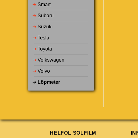
➔
Smart
➔
Subaru
➔
Suzuki
➔
Tesla
➔
Toyota
➔
Volkswagen
➔
Volvo
➔
Löpmeter
HELFOL SOLFILM
IN