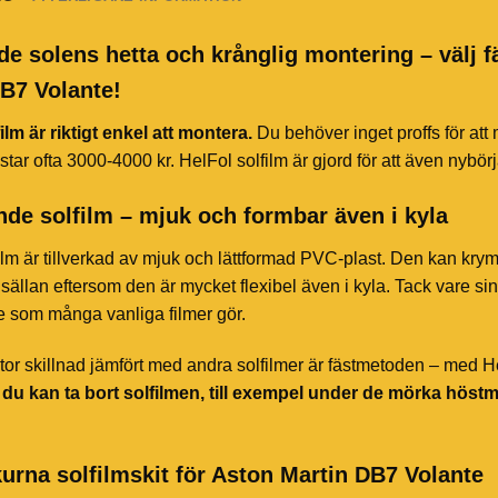
de solens hetta och krånglig montering – välj f
B7 Volante!
ilm är riktigt enkel att montera.
Du behöver inget proffs för att
star ofta 3000-4000 kr. HelFol solfilm är gjord för att även nybör
de solfilm – mjuk och formbar även i kyla
ilm är tillverkad av mjuk och lättformad PVC-plast. Den kan kry
sällan eftersom den är mycket flexibel även i kyla. Tack vare sin 
te som många vanliga filmer gör.
or skillnad jämfört med andra solfilmer är fästmetoden – med HelF
t du kan ta bort solfilmen, till exempel under de mörka höst
urna solfilmskit för Aston Martin DB7 Volante