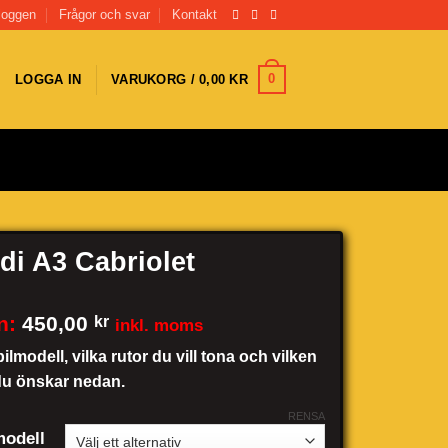
loggen
Frågor och svar
Kontakt
0
LOGGA IN
VARUKORG /
0,00
KR
di A3 Cabriolet
n:
450,00
kr
inkl. moms
bilmodell, vilka rutor du vill tona och vilken
du önskar nedan.
RENSA
odell