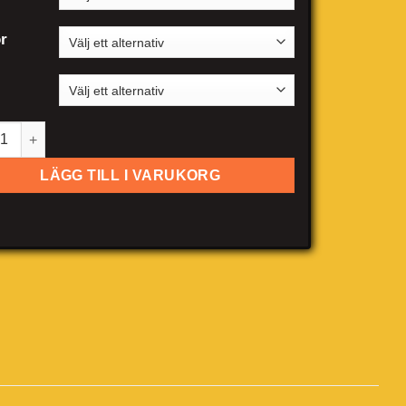
r
i A3 Cabriolet mängd
LÄGG TILL I VARUKORG