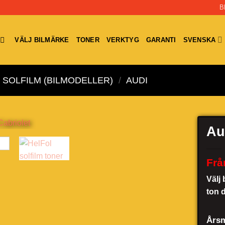
B
VÄLJ BILMÄRKE
TONER
VERKTYG
GARANTI
SVENSKA
SOLFILM (BILMODELLER)
/
AUDI
Au
Frå
Välj 
ton 
Årsm