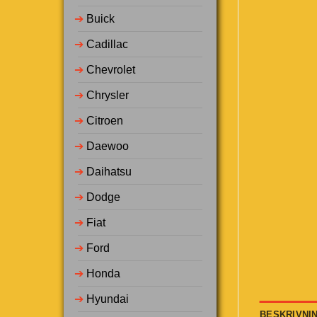
➔
Buick
➔
Cadillac
➔
Chevrolet
➔
Chrysler
➔
Citroen
➔
Daewoo
➔
Daihatsu
➔
Dodge
➔
Fiat
➔
Ford
➔
Honda
➔
Hyundai
BESKRIVNI