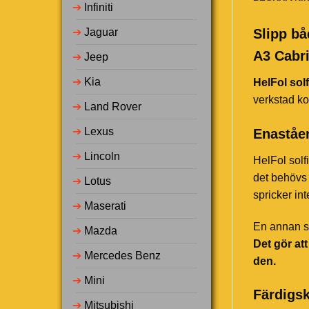
➔
Infiniti
➔
Jaguar
Slipp bå
A3 Cabri
➔
Jeep
➔
Kia
HelFol solf
verkstad ko
➔
Land Rover
➔
Lexus
Enaståen
➔
Lincoln
HelFol solf
det behövs 
➔
Lotus
spricker in
➔
Maserati
En annan st
➔
Mazda
Det gör at
➔
Mercedes Benz
den.
➔
Mini
Färdigsk
➔
Mitsubishi