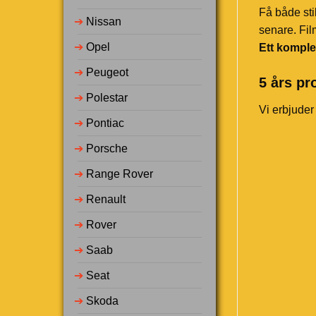
Få både sti
➔
Nissan
senare. Fil
➔
Opel
Ett komple
➔
Peugeot
5 års pr
➔
Polestar
Vi erbjuder
➔
Pontiac
➔
Porsche
➔
Range Rover
➔
Renault
➔
Rover
➔
Saab
➔
Seat
➔
Skoda