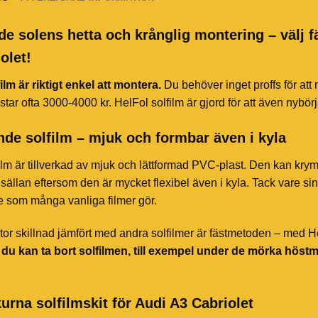
de solens hetta och krånglig montering – välj f
olet!
ilm är riktigt enkel att montera.
Du behöver inget proffs för att
star ofta 3000-4000 kr. HelFol solfilm är gjord för att även nybör
de solfilm – mjuk och formbar även i kyla
ilm är tillverkad av mjuk och lättformad PVC-plast. Den kan kry
sällan eftersom den är mycket flexibel även i kyla. Tack vare sin 
te som många vanliga filmer gör.
or skillnad jämfört med andra solfilmer är fästmetoden – med HelF
t du kan ta bort solfilmen, till exempel under de mörka höst
urna solfilmskit för Audi A3 Cabriolet