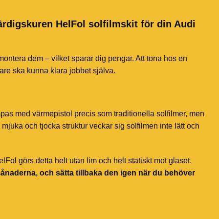
ärdigskuren HelFol solfilmskit för din Audi
 montera dem – vilket sparar dig pengar. Att tona hos en
jare ska kunna klara jobbet själva.
mpas med värmepistol precis som traditionella solfilmer, men
mjuka och tjocka struktur veckar sig solfilmen inte lätt och
ol görs detta helt utan lim och helt statiskt mot glaset.
månaderna, och sätta tillbaka den igen när du behöver