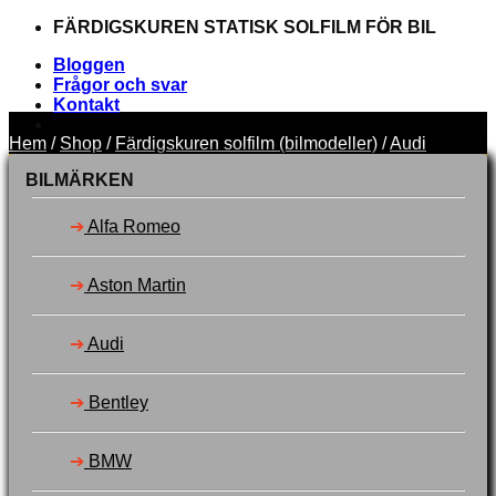
Skip
FÄRDIGSKUREN STATISK SOLFILM FÖR BIL
to
Bloggen
content
Frågor och svar
Kontakt
Hem
/
Shop
/
Färdigskuren solfilm (bilmodeller)
/
Audi
FÄRDIGSKUREN STATISK SOLFILM FÖR BIL
BILMÄRKEN
➔
Alfa Romeo
Sök
➔
Aston Martin
efter:
Välj bilmärke
Toner
➔
Audi
Verktyg
Garanti
Svenska
➔
Bentley
Dansk
Suomi
➔
BMW
Logga in