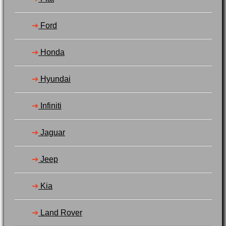
➔
Ford
➔
Honda
➔
Hyundai
➔
Infiniti
➔
Jaguar
➔
Jeep
➔
Kia
➔
Land Rover