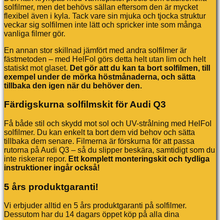
solfilmer, men det behövs sällan eftersom den är mycket
flexibel även i kyla. Tack vare sin mjuka och tjocka struktur
veckar sig solfilmen inte lätt och spricker inte som många
vanliga filmer gör.
En annan stor skillnad jämfört med andra solfilmer är
fästmetoden – med HelFol görs detta helt utan lim och helt
statiskt mot glaset.
Det gör att du kan ta bort solfilmen, till
exempel under de mörka höstmånaderna, och sätta
tillbaka den igen när du behöver den.
Färdigskurna solfilmskit för Audi Q3
Få både stil och skydd mot sol och UV-strålning med HelFol
solfilmer. Du kan enkelt ta bort dem vid behov och sätta
tillbaka dem senare. Filmerna är förskurna för att passa
rutorna på Audi Q3 – så du slipper beskära, samtidigt som du
inte riskerar repor.
Ett komplett monteringskit och tydliga
instruktioner ingår också!
5 års produktgaranti!
Vi erbjuder alltid en 5 års produktgaranti på solfilmer.
Dessutom har du 14 dagars öppet köp på alla dina