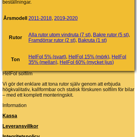
beställningar.
Årsmodell
2011-2018
,
2019-2020
Alla rutor utom vindruta (7 st)
,
Bakre rutor (5 st)
,
Rutor
Framdörrar rutor (2 st)
,
Bakruta (1 st)
HelFol 5% (svart)
,
HelFol 15% (mörk)
,
HelFol
Ton
35% (mellan)
,
HelFol 60% (mycket ljus)
HelFol solfilm
Vi gör det enklare att tona rutor själv genom att erbjuda
högkvalitativ, kallformbar och statisk förskuren solfilm för bilar
– med ett komplett monteringskit.
Information
Kassa
Leveransvillkor
Integritetspolicy