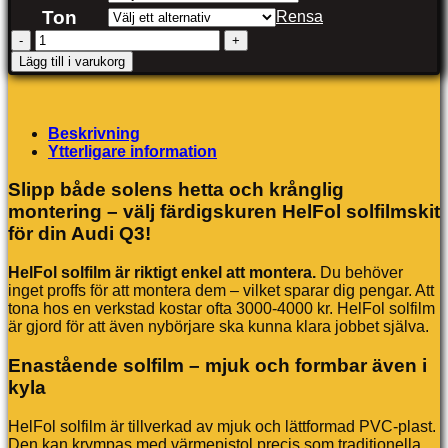
Ton
Rensa
Audi
Q3
Lägg till i varukorg
mängd
Beskrivning
Ytterligare information
Slipp både solens hetta och krånglig
montering – välj färdigskuren HelFol solfilmskit
för din Audi Q3!
HelFol solfilm är riktigt enkel att montera.
Du behöver
inget proffs för att montera dem – vilket sparar dig pengar. Att
tona hos en verkstad kostar ofta 3000-4000 kr. HelFol solfilm
är gjord för att även nybörjare ska kunna klara jobbet själva.
Enastående solfilm – mjuk och formbar även i
kyla
HelFol solfilm är tillverkad av mjuk och lättformad PVC-plast.
Den kan krympas med värmepistol precis som traditionella