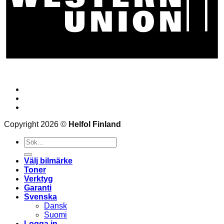
Bloggen
Frågor och svar
Kontakt
Copyright 2026 ©
Helfol Finland
Sök
efter:
Välj bilmärke
Toner
Verktyg
Garanti
Svenska
Dansk
Suomi
Logga in