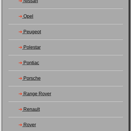
➔
Nissan
➔
Opel
➔
Peugeot
➔
Polestar
➔
Pontiac
➔
Porsche
➔
Range Rover
➔
Renault
➔
Rover