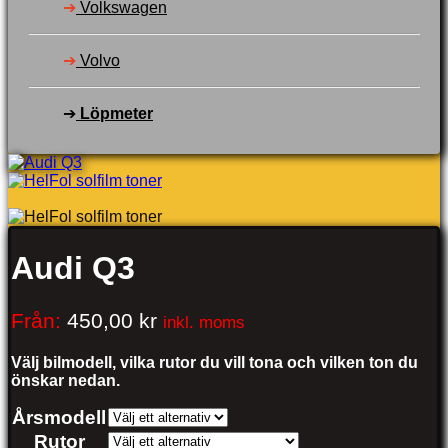
➔
Volkswagen
➔
Volvo
➔
Löpmeter
Audi Q3
Från:
450,00
kr
inkl. moms
Välj bilmodell, vilka rutor du vill tona och vilken ton du
önskar nedan.
Årsmodell
Rutor