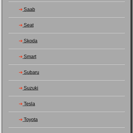
➔
Saab
➔
Seat
➔
Skoda
➔
Smart
➔
Subaru
➔
Suzuki
➔
Tesla
➔
Toyota