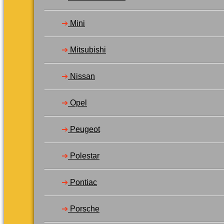
➔
Mini
➔
Mitsubishi
➔
Nissan
➔
Opel
➔
Peugeot
➔
Polestar
➔
Pontiac
➔
Porsche