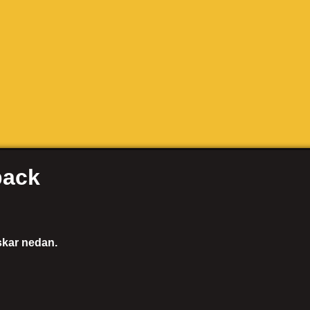
back
nskar nedan.