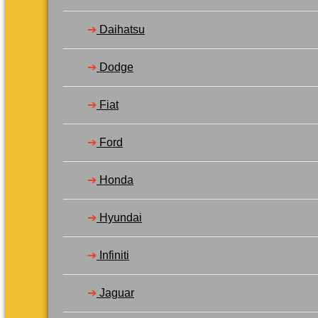
➔
Daihatsu
➔
Dodge
➔
Fiat
➔
Ford
➔
Honda
➔
Hyundai
➔
Infiniti
➔
Jaguar