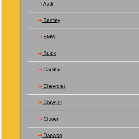
➔
Audi
Varukorg /
0,00
kr
0
➔
Bentley
➔
BMW
Inga produkter i varukorgen.
Gå tillbaka till butiken
➔
Buick
0
Varukorg
➔
Cadillac
➔
Chevrolet
➔
Chrysler
Inga produkter i varukorgen.
Gå tillbaka till butiken
➔
Citroen
➔
Daewoo