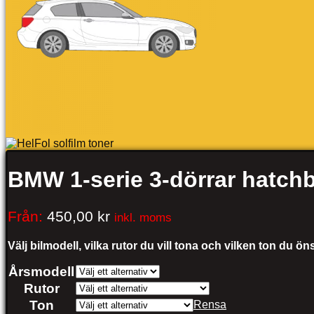
BMW 1-serie 3-dörrar hatch
Från:
450,00
kr
inkl. moms
Välj bilmodell, vilka rutor du vill tona och vilken ton du ö
Årsmodell
Rutor
Ton
Rensa