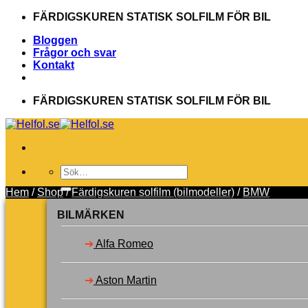
Skip
FÄRDIGSKUREN STATISK SOLFILM FÖR BIL
to
Bloggen
content
Frågor och svar
Kontakt
FÄRDIGSKUREN STATISK SOLFILM FÖR BIL
Sök
efter:
Hem
/
Shop
/
Färdigskuren solfilm (bilmodeller)
/
BMW
Välj bilmärke
Toner
BILMÄRKEN
Verktyg
Garanti
➔
Alfa Romeo
Svenska
Dansk
Suomi
➔
Aston Martin
Logga in