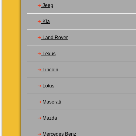
➔
Jeep
➔
Kia
➔
Land Rover
➔
Lexus
➔
Lincoln
➔
Lotus
➔
Maserati
➔
Mazda
➔
Mercedes Benz