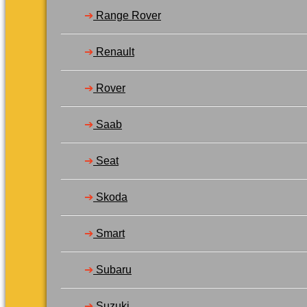
➔
Range Rover
➔
Renault
➔
Rover
➔
Saab
➔
Seat
➔
Skoda
➔
Smart
➔
Subaru
➔
Suzuki