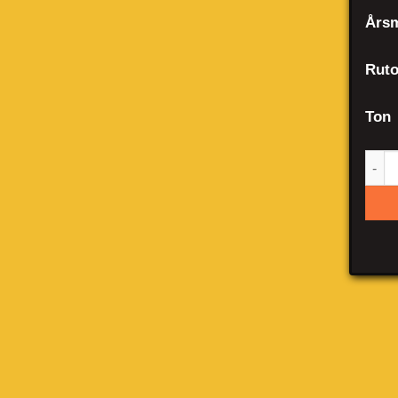
Årsm
Ruto
Ton
BMW