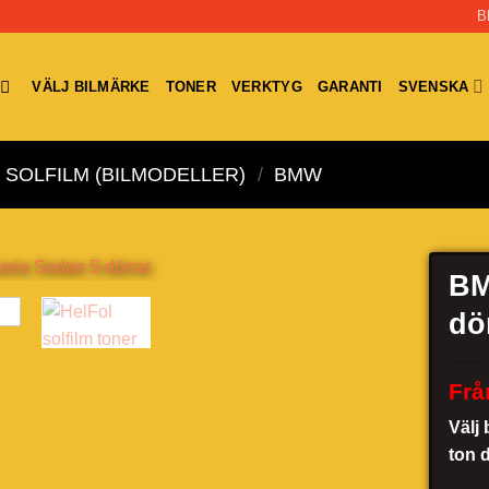
B
VÄLJ BILMÄRKE
TONER
VERKTYG
GARANTI
SVENSKA
SOLFILM (BILMODELLER)
/
BMW
BM
dö
Frå
Välj 
ton 