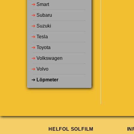
➔
Smart
➔
Subaru
➔
Suzuki
➔
Tesla
➔
Toyota
➔
Volkswagen
➔
Volvo
➔
Löpmeter
HELFOL SOLFILM
IN