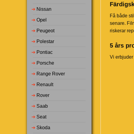
Färdigsk
➔
Nissan
Få både sti
➔
Opel
senare. Fil
➔
Peugeot
riskerar rep
➔
Polestar
5 års pr
➔
Pontiac
Vi erbjuder
➔
Porsche
➔
Range Rover
➔
Renault
➔
Rover
➔
Saab
➔
Seat
➔
Skoda