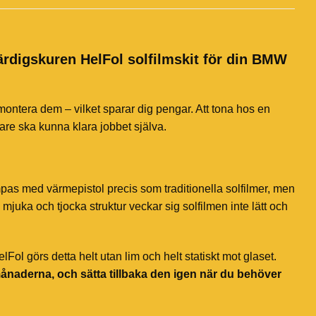
färdigskuren HelFol solfilmskit för din BMW
 montera dem – vilket sparar dig pengar. Att tona hos en
jare ska kunna klara jobbet själva.
mpas med värmepistol precis som traditionella solfilmer, men
mjuka och tjocka struktur veckar sig solfilmen inte lätt och
ol görs detta helt utan lim och helt statiskt mot glaset.
månaderna, och sätta tillbaka den igen när du behöver