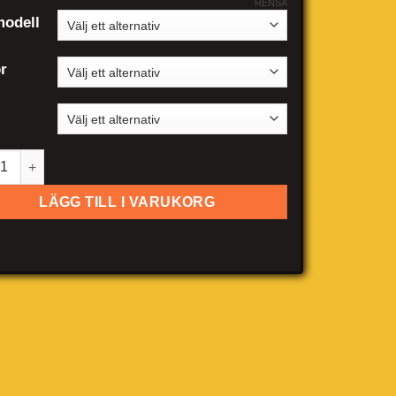
RENSA
odell
r
 3-serie Sedan 5-dörrar mängd
LÄGG TILL I VARUKORG