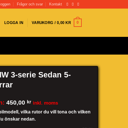
loggen
Frågor och svar
Kontakt
0
LOGGA IN
VARUKORG /
0,00
KR
W 3-serie Sedan 5-
rrar
n:
450,00
kr
inkl. moms
bilmodell, vilka rutor du vill tona och vilken
du önskar nedan.