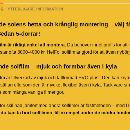
NG
YTTERLIGARE INFORMATION
de solens hetta och krånglig montering – välj 
Sedan 5-dörrar!
ilm är riktigt enkel att montera.
Du behöver inget proffs för att
star ofta 3000-4000 kr. HelFol solfilm är gjord för att även nybör
de solfilm – mjuk och formbar även i kyla
ilm är tillverkad av mjuk och lättformad PVC-plast. Den kan kry
sällan eftersom den är mycket flexibel även i kyla. Tack vare sin 
te som många vanliga filmer gör.
or skillnad jämfört med andra solfilmer är fästmetoden – med HelF
t du kan ta bort solfilmen, till exempel under de mörka höst