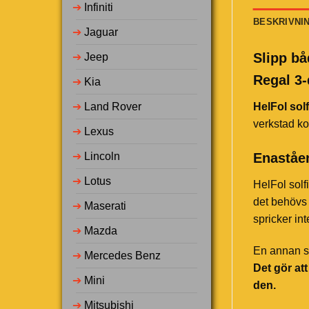
➔
Infiniti
BESKRIVNI
➔
Jaguar
Slipp bå
➔
Jeep
Regal 3-
➔
Kia
➔
Land Rover
HelFol solf
verkstad ko
➔
Lexus
Enaståen
➔
Lincoln
➔
Lotus
HelFol solf
det behövs 
➔
Maserati
spricker in
➔
Mazda
En annan st
➔
Mercedes Benz
Det gör at
➔
Mini
den.
➔
Mitsubishi