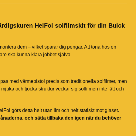
ärdigskuren HelFol solfilmskit för din Buick
 montera dem – vilket sparar dig pengar. Att tona hos en
jare ska kunna klara jobbet själva.
mpas med värmepistol precis som traditionella solfilmer, men
mjuka och tjocka struktur veckar sig solfilmen inte lätt och
ol görs detta helt utan lim och helt statiskt mot glaset.
månaderna, och sätta tillbaka den igen när du behöver