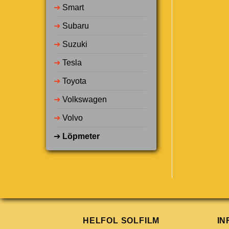
➔
Smart
➔
Subaru
➔
Suzuki
➔
Tesla
➔
Toyota
➔
Volkswagen
➔
Volvo
➔
Löpmeter
HELFOL SOLFILM
IN