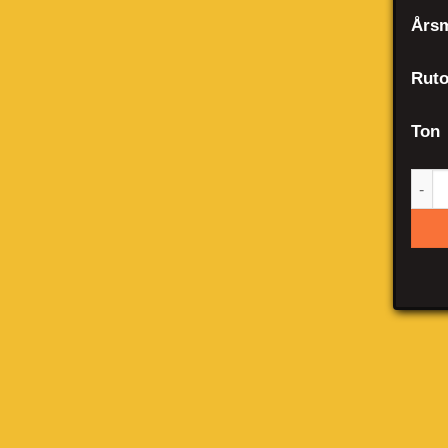
Årsm
Ruto
Ton
Bui