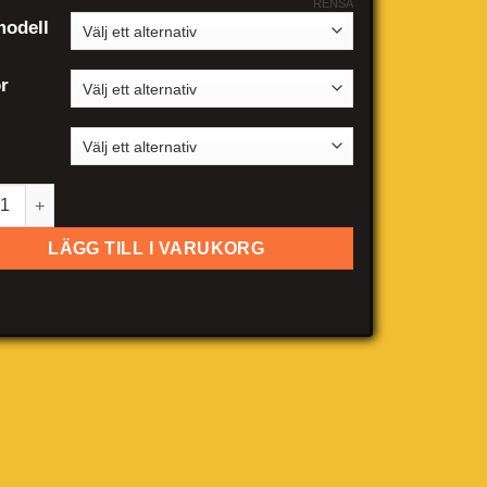
RENSA
odell
r
ck Regal 3-dörrar Coupe mängd
LÄGG TILL I VARUKORG