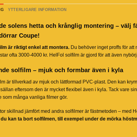
NG
YTTERLIGARE INFORMATION
de solens hetta och krånglig montering – välj f
dörrar Coupe!
ilm är riktigt enkel att montera.
Du behöver inget proffs för att
star ofta 3000-4000 kr. HelFol solfilm är gjord för att även nybör
de solfilm – mjuk och formbar även i kyla
ilm är tillverkad av mjuk och lättformad PVC-plast. Den kan kry
sällan eftersom den är mycket flexibel även i kyla. Tack vare sin 
te som många vanliga filmer gör.
or skillnad jämfört med andra solfilmer är fästmetoden – med HelF
t du kan ta bort solfilmen, till exempel under de mörka höst