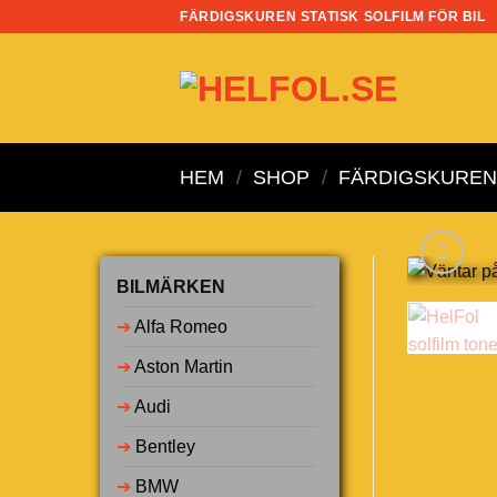
Skip
FÄRDIGSKUREN STATISK SOLFILM FÖR BIL
to
content
HEM
/
SHOP
/
FÄRDIGSKUREN 
BILMÄRKEN
➔
Alfa Romeo
➔
Aston Martin
➔
Audi
➔
Bentley
➔
BMW