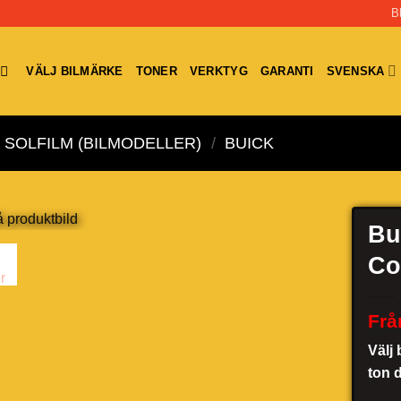
B
VÄLJ BILMÄRKE
TONER
VERKTYG
GARANTI
SVENSKA
SOLFILM (BILMODELLER)
/
BUICK
Bu
Co
Frå
Välj 
ton 