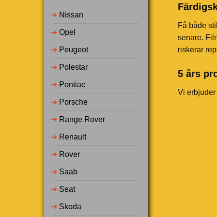
Färdigsk
➔
Nissan
Få både sti
➔
Opel
senare. Fil
➔
Peugeot
riskerar rep
➔
Polestar
5 års pr
➔
Pontiac
Vi erbjuder
➔
Porsche
➔
Range Rover
➔
Renault
➔
Rover
➔
Saab
➔
Seat
➔
Skoda