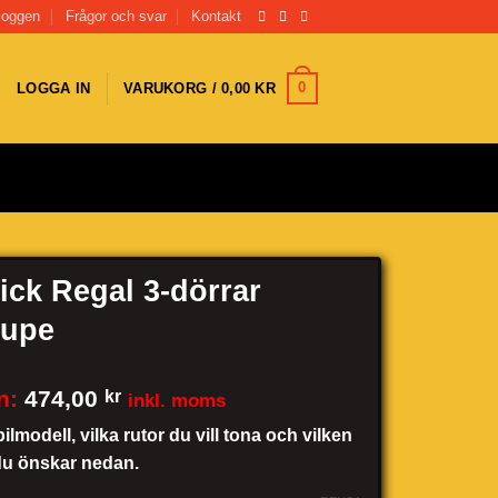
loggen
Frågor och svar
Kontakt
0
LOGGA IN
VARUKORG /
0,00
KR
ick Regal 3-dörrar
upe
n:
474,00
kr
inkl. moms
bilmodell, vilka rutor du vill tona och vilken
du önskar nedan.