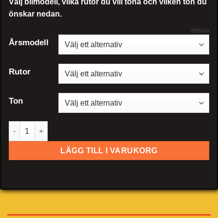
Välj bilmodell, vilka rutor du vill tona och vilken ton du
önskar nedan.
RENSA
Årsmodell
Rutor
Ton
Cadillac Catera sedan mängd
LÄGG TILL I VARUKORG