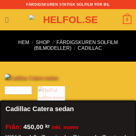
Skip
FÄRDIGSKUREN STATISK SOLFILM FÖR BIL
to
content
0
HEM
/
SHOP
/
FÄRDIGSKUREN SOLFILM
(BILMODELLER)
/
CADILLAC
Cadillac Catera sedan
Från:
450,00
kr
inkl. moms