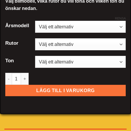
Välj bilmodell, vilka rutor du vill tona och vilken ton du
önskar nedan.
RENSA
Årsmodell
Rutor
Ton
Cadillac CT6 Sedan mängd
LÄGG TILL I VARUKORG