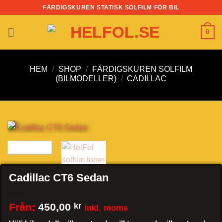
Skip
FÄRDIGSKUREN STATISK SOLFILM FÖR BIL
to
content
0
HEM
/
SHOP
/
FÄRDIGSKUREN SOLFILM
(BILMODELLER)
/
CADILLAC
Cadillac CT6 Sedan
Från:
450,00
kr
inkl. moms