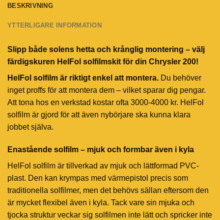
BESKRIVNING
YTTERLIGARE INFORMATION
Slipp både solens hetta och krånglig montering – välj
färdigskuren HelFol solfilmskit för din Chrysler 200!
HelFol solfilm är riktigt enkel att montera.
Du behöver
inget proffs för att montera dem – vilket sparar dig pengar.
Att tona hos en verkstad kostar ofta 3000-4000 kr. HelFol
solfilm är gjord för att även nybörjare ska kunna klara
jobbet själva.
Enastående solfilm – mjuk och formbar även i kyla
HelFol solfilm är tillverkad av mjuk och lättformad PVC-
plast. Den kan krympas med värmepistol precis som
traditionella solfilmer, men det behövs sällan eftersom den
är mycket flexibel även i kyla. Tack vare sin mjuka och
tjocka struktur veckar sig solfilmen inte lätt och spricker inte