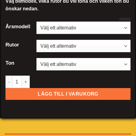
Välj bilmodell, vilka rutor du vill tona och vilken ton du
önskar nedan.
RENSA
Årsmodell
Rutor
Ton
Chrysler 200 mängd
LÄGG TILL I VARUKORG