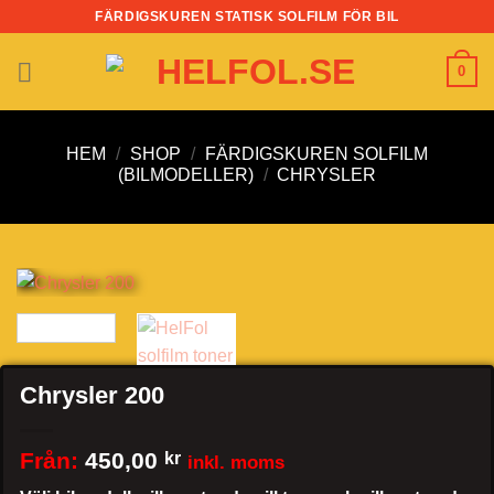
Skip
FÄRDIGSKUREN STATISK SOLFILM FÖR BIL
to
content
0
HEM
/
SHOP
/
FÄRDIGSKUREN SOLFILM
(BILMODELLER)
/
CHRYSLER
Chrysler 200
Från:
450,00
kr
inkl. moms