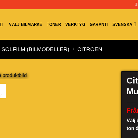
B
VÄLJ BILMÄRKE
TONER
VERKTYG
GARANTI
SVENSKA
SOLFILM (BILMODELLER)
/
CITROEN
Ci
Mu
Frå
Välj 
ton 