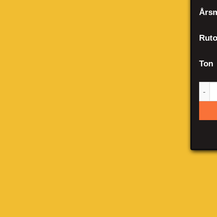
Årsm
Ruto
Ton
Cit