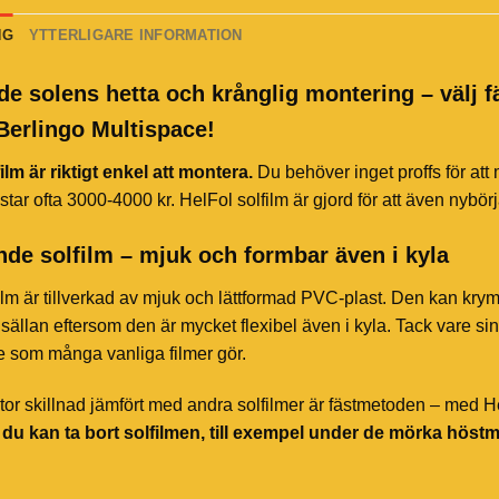
NG
YTTERLIGARE INFORMATION
de solens hetta och krånglig montering – välj f
Berlingo Multispace!
ilm är riktigt enkel att montera.
Du behöver inget proffs för att
star ofta 3000-4000 kr. HelFol solfilm är gjord för att även nybör
de solfilm – mjuk och formbar även i kyla
ilm är tillverkad av mjuk och lättformad PVC-plast. Den kan kry
sällan eftersom den är mycket flexibel även i kyla. Tack vare sin 
te som många vanliga filmer gör.
or skillnad jämfört med andra solfilmer är fästmetoden – med HelF
t du kan ta bort solfilmen, till exempel under de mörka höst