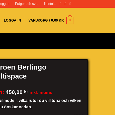
loggen
Frågor och svar
Kontakt
0
LOGGA IN
VARUKORG /
0,00
KR
troen Berlingo
ltispace
n:
450,00
kr
inkl. moms
bilmodell, vilka rutor du vill tona och vilken
du önskar nedan.