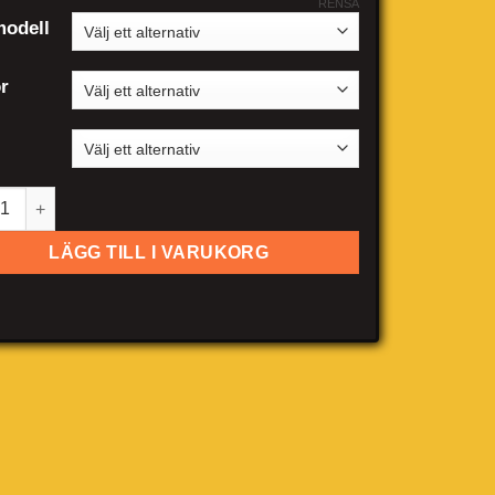
RENSA
odell
r
roen Berlingo Multispace mängd
LÄGG TILL I VARUKORG