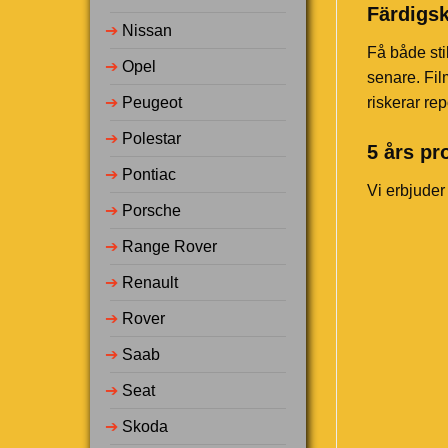
Färdigsk
➔
Nissan
Få både sti
➔
Opel
senare. Fil
➔
Peugeot
riskerar rep
➔
Polestar
5 års pr
➔
Pontiac
Vi erbjuder
➔
Porsche
➔
Range Rover
➔
Renault
➔
Rover
➔
Saab
➔
Seat
➔
Skoda