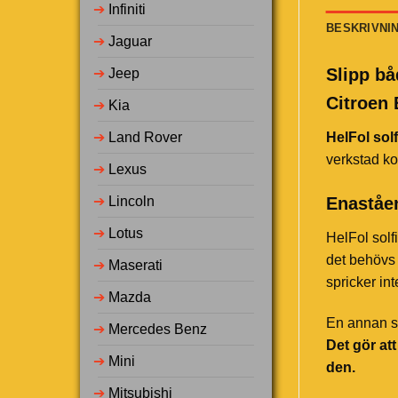
➔
Infiniti
BESKRIVNI
➔
Jaguar
Slipp bå
➔
Jeep
Citroen 
➔
Kia
➔
Land Rover
HelFol solf
verkstad ko
➔
Lexus
Enaståen
➔
Lincoln
➔
Lotus
HelFol solf
det behövs 
➔
Maserati
spricker in
➔
Mazda
En annan st
➔
Mercedes Benz
Det gör at
➔
Mini
den.
➔
Mitsubishi