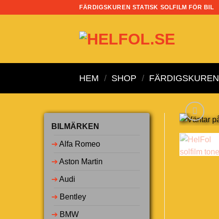
Skip
FÄRDIGSKUREN STATISK SOLFILM FÖR BIL
to
content
HEM
/
SHOP
/
FÄRDIGSKUREN 
BILMÄRKEN
➔
Alfa Romeo
➔
Aston Martin
➔
Audi
➔
Bentley
➔
BMW