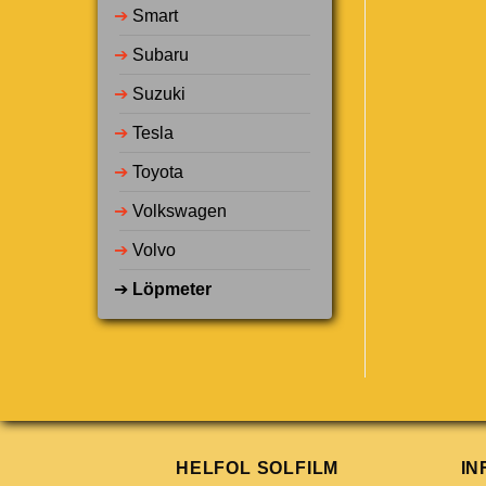
➔
Smart
➔
Subaru
➔
Suzuki
➔
Tesla
➔
Toyota
➔
Volkswagen
➔
Volvo
➔
Löpmeter
HELFOL SOLFILM
IN