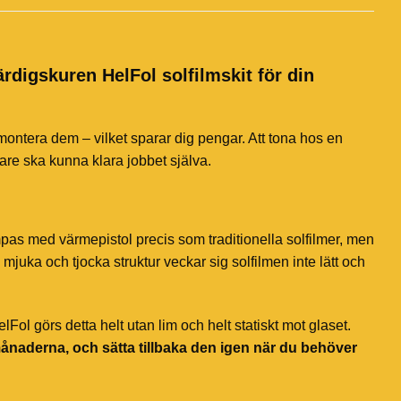
ärdigskuren HelFol solfilmskit för din
 montera dem – vilket sparar dig pengar. Att tona hos en
jare ska kunna klara jobbet själva.
mpas med värmepistol precis som traditionella solfilmer, men
mjuka och tjocka struktur veckar sig solfilmen inte lätt och
ol görs detta helt utan lim och helt statiskt mot glaset.
månaderna, och sätta tillbaka den igen när du behöver