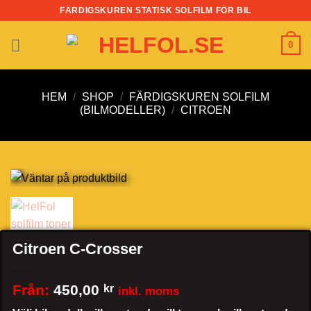
Skip
FÄRDIGSKUREN STATISK SOLFILM FÖR BIL
to
content
0
HEM
/
SHOP
/
FÄRDIGSKUREN SOLFILM
(BILMODELLER)
/
CITROEN
Citroen C-Crosser
Från:
450,00
kr
inkl. moms