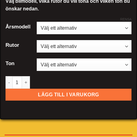
Välj bilmodell, vilka rutor du vill tona och vilken ton du
önskar nedan.
RENSA
Årsmodell
Rutor
Ton
Citroen C-Crosser mängd
LÄGG TILL I VARUKORG