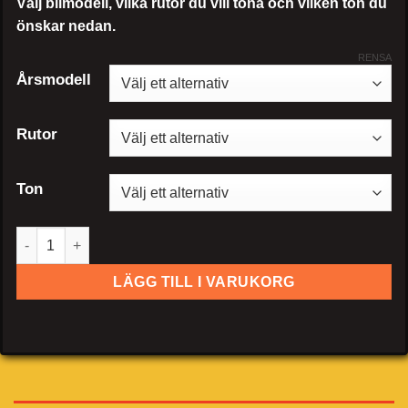
Välj bilmodell, vilka rutor du vill tona och vilken ton du
önskar nedan.
RENSA
Årsmodell
Rutor
Ton
Citroen C1 3-dörrar mängd
LÄGG TILL I VARUKORG