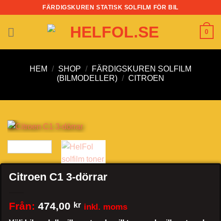
Skip
FÄRDIGSKUREN STATISK SOLFILM FÖR BIL
to
content
0
HEM
/
SHOP
/
FÄRDIGSKUREN SOLFILM
(BILMODELLER)
/
CITROEN
Citroen C1 3-dörrar
Från:
474,00
kr
inkl. moms