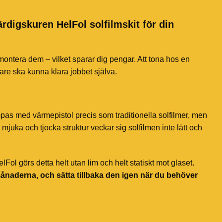
ärdigskuren HelFol solfilmskit för din
 montera dem – vilket sparar dig pengar. Att tona hos en
jare ska kunna klara jobbet själva.
mpas med värmepistol precis som traditionella solfilmer, men
mjuka och tjocka struktur veckar sig solfilmen inte lätt och
ol görs detta helt utan lim och helt statiskt mot glaset.
månaderna, och sätta tillbaka den igen när du behöver