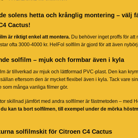
de solens hetta och krånglig montering – välj f
C4 Cactus!
ilm är riktigt enkel att montera.
Du behöver inget proffs för att
star ofta 3000-4000 kr. HelFol solfilm är gjord för att även nybör
de solfilm – mjuk och formbar även i kyla
ilm är tillverkad av mjuk och lättformad PVC-plast. Den kan kry
sällan eftersom den är mycket flexibel även i kyla. Tack vare sin 
te som många vanliga filmer gör.
or skillnad jämfört med andra solfilmer är fästmetoden – med HelF
t du kan ta bort solfilmen, till exempel under de mörka höst
urna solfilmskit för Citroen C4 Cactus