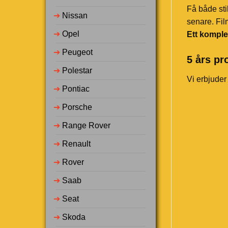
Få både sti
➔
Nissan
senare. Fil
➔
Opel
Ett komple
➔
Peugeot
5 års pr
➔
Polestar
Vi erbjuder
➔
Pontiac
➔
Porsche
➔
Range Rover
➔
Renault
➔
Rover
➔
Saab
➔
Seat
➔
Skoda