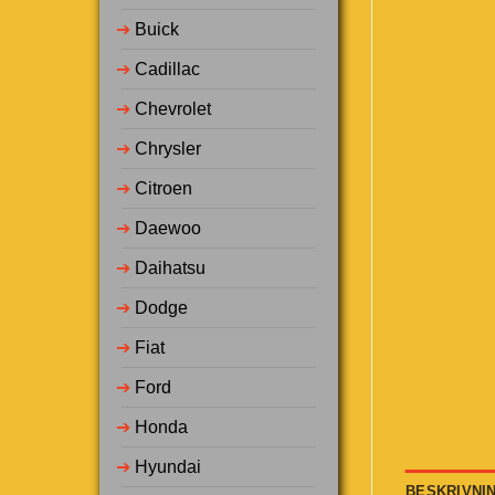
➔
Buick
➔
Cadillac
➔
Chevrolet
➔
Chrysler
➔
Citroen
➔
Daewoo
➔
Daihatsu
➔
Dodge
➔
Fiat
➔
Ford
➔
Honda
➔
Hyundai
BESKRIVNI