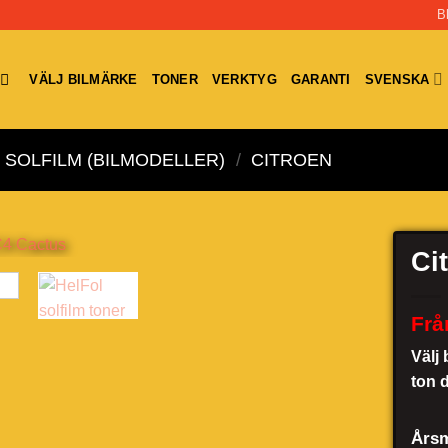
B
VÄLJ BILMÄRKE
TONER
VERKTYG
GARANTI
SVENSKA
SOLFILM (BILMODELLER)
/
CITROEN
Ci
Frå
Välj 
ton 
Årsm