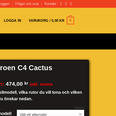
loggen
Frågor och svar
Kontakt
0
LOGGA IN
VARUKORG /
0,00
KR
troen C4 Cactus
n:
474,00
kr
inkl. moms
bilmodell, vilka rutor du vill tona och vilken
du önskar nedan.
RENSA
odell