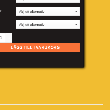
r
roen C4 Cactus mängd
LÄGG TILL I VARUKORG