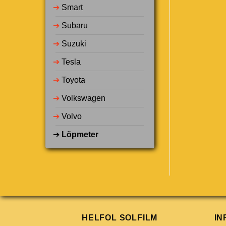
➔
Smart
➔
Subaru
➔
Suzuki
➔
Tesla
➔
Toyota
➔
Volkswagen
➔
Volvo
➔
Löpmeter
HELFOL SOLFILM
IN