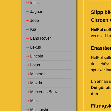
➔
Infiniti
➔
Jaguar
Slipp bå
Citroen 
➔
Jeep
➔
Kia
HelFol solf
verkstad ko
➔
Land Rover
➔
Lexus
Enaståen
➔
Lincoln
HelFol solf
det behövs 
➔
Lotus
spricker in
➔
Maserati
En annan st
➔
Mazda
Det gör at
➔
Mercedes Benz
den.
➔
Mini
Färdigsk
➔
Mitsubishi