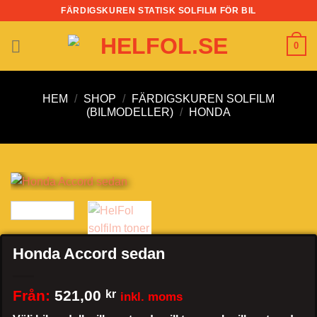
Skip
FÄRDIGSKUREN STATISK SOLFILM FÖR BIL
to
content
0
HEM
/
SHOP
/
FÄRDIGSKUREN SOLFILM
(BILMODELLER)
/
HONDA
Honda Accord sedan
Från:
521,00
kr
inkl. moms