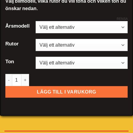
Välj bilmodell, vilka rutor du vill tona och vilken ton du
önskar nedan.
RENSA
Årsmodell
Rutor
Ton
Honda Accord sedan mängd
LÄGG TILL I VARUKORG