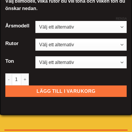
Välj bilmodell, vilka rutor du vill tona och vilken ton du
önskar nedan.
RENSA
Årsmodell
Rutor
Ton
Hyundai Atos mängd
LÄGG TILL I VARUKORG