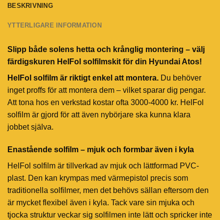
BESKRIVNING
YTTERLIGARE INFORMATION
Slipp både solens hetta och krånglig montering – välj
färdigskuren HelFol solfilmskit för din Hyundai Atos!
HelFol solfilm är riktigt enkel att montera.
Du behöver
inget proffs för att montera dem – vilket sparar dig pengar.
Att tona hos en verkstad kostar ofta 3000-4000 kr. HelFol
solfilm är gjord för att även nybörjare ska kunna klara
jobbet själva.
Enastående solfilm – mjuk och formbar även i kyla
HelFol solfilm är tillverkad av mjuk och lättformad PVC-
plast. Den kan krympas med värmepistol precis som
traditionella solfilmer, men det behövs sällan eftersom den
är mycket flexibel även i kyla. Tack vare sin mjuka och
tjocka struktur veckar sig solfilmen inte lätt och spricker inte