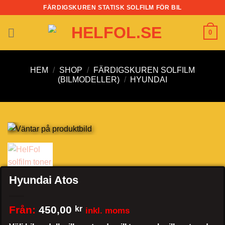
Skip
FÄRDIGSKUREN STATISK SOLFILM FÖR BIL
to
content
0
HEM
/
SHOP
/
FÄRDIGSKUREN SOLFILM
(BILMODELLER)
/
HYUNDAI
Hyundai Atos
Från:
450,00
kr
inkl. moms