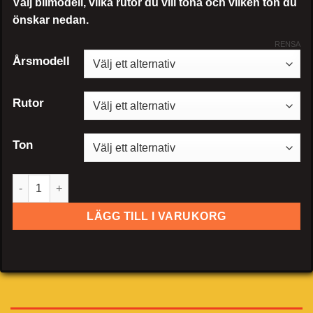
Välj bilmodell, vilka rutor du vill tona och vilken ton du
önskar nedan.
RENSA
Årsmodell
Rutor
Ton
Jeep Commander mängd
LÄGG TILL I VARUKORG