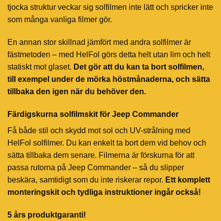
tjocka struktur veckar sig solfilmen inte lätt och spricker inte
som många vanliga filmer gör.
En annan stor skillnad jämfört med andra solfilmer är
fästmetoden – med HelFol görs detta helt utan lim och helt
statiskt mot glaset.
Det gör att du kan ta bort solfilmen,
till exempel under de mörka höstmånaderna, och sätta
tillbaka den igen när du behöver den.
Färdigskurna solfilmskit för Jeep Commander
Få både stil och skydd mot sol och UV-strålning med
HelFol solfilmer. Du kan enkelt ta bort dem vid behov och
sätta tillbaka dem senare. Filmerna är förskurna för att
passa rutorna på Jeep Commander – så du slipper
beskära, samtidigt som du inte riskerar repor.
Ett komplett
monteringskit och tydliga instruktioner ingår också!
5 års produktgaranti!