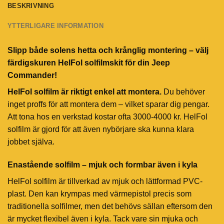
BESKRIVNING
YTTERLIGARE INFORMATION
Slipp både solens hetta och krånglig montering – välj
färdigskuren HelFol solfilmskit för din Jeep
Commander!
HelFol solfilm är riktigt enkel att montera.
Du behöver
inget proffs för att montera dem – vilket sparar dig pengar.
Att tona hos en verkstad kostar ofta 3000-4000 kr. HelFol
solfilm är gjord för att även nybörjare ska kunna klara
jobbet själva.
Enastående solfilm – mjuk och formbar även i kyla
HelFol solfilm är tillverkad av mjuk och lättformad PVC-
plast. Den kan krympas med värmepistol precis som
traditionella solfilmer, men det behövs sällan eftersom den
är mycket flexibel även i kyla. Tack vare sin mjuka och