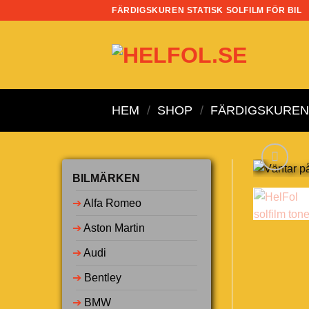
Skip
FÄRDIGSKUREN STATISK SOLFILM FÖR BIL
to
content
HEM
/
SHOP
/
FÄRDIGSKUREN 
BILMÄRKEN
➔
Alfa Romeo
➔
Aston Martin
➔
Audi
➔
Bentley
➔
BMW