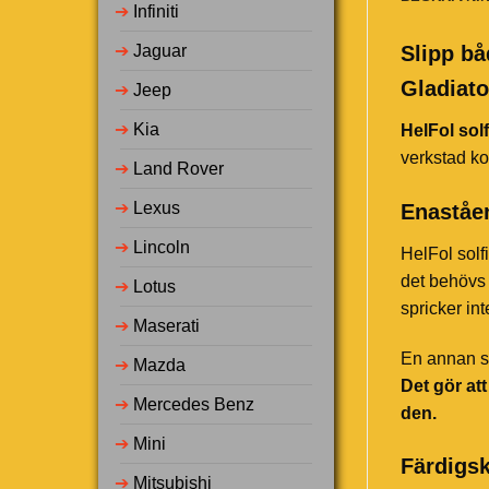
➔
Infiniti
➔
Jaguar
Slipp bå
Gladiato
➔
Jeep
➔
Kia
HelFol solf
verkstad ko
➔
Land Rover
➔
Lexus
Enaståen
➔
Lincoln
HelFol solf
det behövs 
➔
Lotus
spricker in
➔
Maserati
En annan st
➔
Mazda
Det gör at
➔
Mercedes Benz
den.
➔
Mini
Färdigsk
➔
Mitsubishi