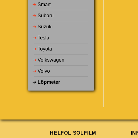
➔
Smart
➔
Subaru
➔
Suzuki
➔
Tesla
➔
Toyota
➔
Volkswagen
➔
Volvo
➔
Löpmeter
HELFOL SOLFILM
IN