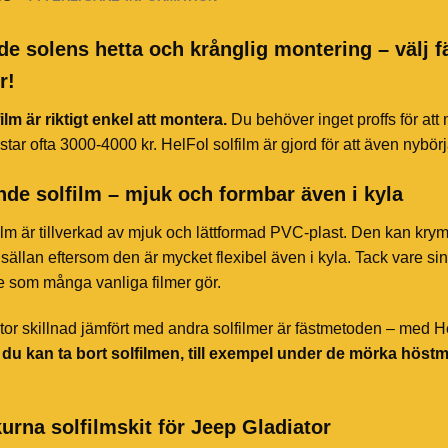
de solens hetta och krånglig montering – välj f
r!
ilm är riktigt enkel att montera.
Du behöver inget proffs för att
star ofta 3000-4000 kr. HelFol solfilm är gjord för att även nybör
de solfilm – mjuk och formbar även i kyla
ilm är tillverkad av mjuk och lättformad PVC-plast. Den kan kry
sällan eftersom den är mycket flexibel även i kyla. Tack vare sin 
te som många vanliga filmer gör.
or skillnad jämfört med andra solfilmer är fästmetoden – med HelF
t du kan ta bort solfilmen, till exempel under de mörka höst
urna solfilmskit för Jeep Gladiator