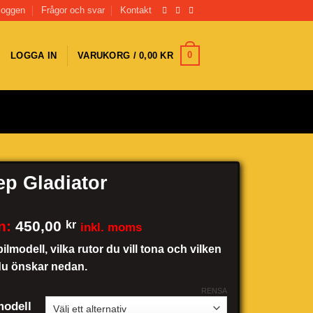
loggen
Frågor och svar
Kontakt
0
LOGGA IN
VARUKORG /
0,00
KR
ep Gladiator
n:
450,00
kr
inkl. moms
bilmodell, vilka rutor du vill tona och vilken
du önskar nedan.
RENSA
odell