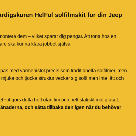
ärdigskuren HelFol solfilmskit för din Jeep
 montera dem – vilket sparar dig pengar. Att tona hos en
jare ska kunna klara jobbet själva.
mpas med värmepistol precis som traditionella solfilmer, men
mjuka och tjocka struktur veckar sig solfilmen inte lätt och
ol görs detta helt utan lim och helt statiskt mot glaset.
månaderna, och sätta tillbaka den igen när du behöver