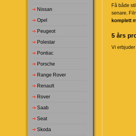
Få både sti
➔
Nissan
senare. Fil
➔
Opel
komplett m
➔
Peugeot
5 års pr
➔
Polestar
Vi erbjuder
➔
Pontiac
➔
Porsche
➔
Range Rover
➔
Renault
➔
Rover
➔
Saab
➔
Seat
➔
Skoda