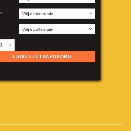
r
p Gladiator mängd
LÄGG TILL I VARUKORG