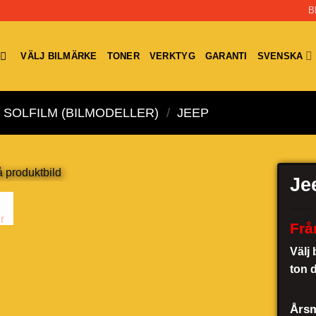
B
VÄLJ BILMÄRKE
TONER
VERKTYG
GARANTI
SVENSKA
SOLFILM (BILMODELLER)
/
JEEP
Je
Frå
Välj 
ton 
Årsm