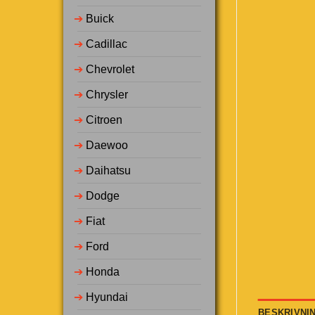
➔
Buick
➔
Cadillac
➔
Chevrolet
➔
Chrysler
➔
Citroen
➔
Daewoo
➔
Daihatsu
➔
Dodge
➔
Fiat
➔
Ford
➔
Honda
➔
Hyundai
BESKRIVNI