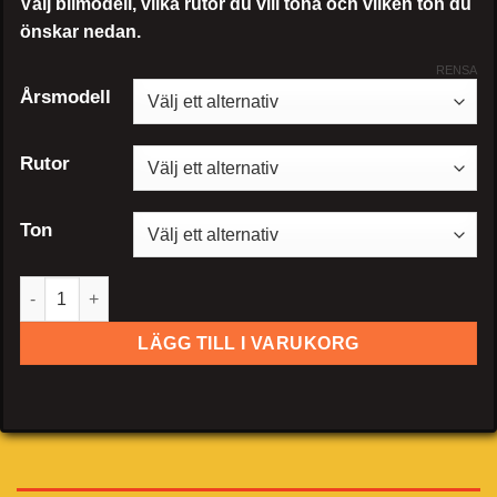
Välj bilmodell, vilka rutor du vill tona och vilken ton du
önskar nedan.
RENSA
Årsmodell
Rutor
Ton
Kia Picanto 3-dörrar mängd
LÄGG TILL I VARUKORG