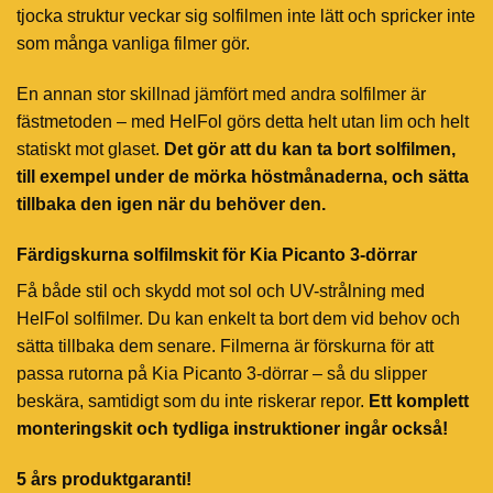
tjocka struktur veckar sig solfilmen inte lätt och spricker inte
som många vanliga filmer gör.
En annan stor skillnad jämfört med andra solfilmer är
fästmetoden – med HelFol görs detta helt utan lim och helt
statiskt mot glaset.
Det gör att du kan ta bort solfilmen,
till exempel under de mörka höstmånaderna, och sätta
tillbaka den igen när du behöver den.
Färdigskurna solfilmskit för Kia Picanto 3-dörrar
Få både stil och skydd mot sol och UV-strålning med
HelFol solfilmer. Du kan enkelt ta bort dem vid behov och
sätta tillbaka dem senare. Filmerna är förskurna för att
passa rutorna på Kia Picanto 3-dörrar – så du slipper
beskära, samtidigt som du inte riskerar repor.
Ett komplett
monteringskit och tydliga instruktioner ingår också!
5 års produktgaranti!