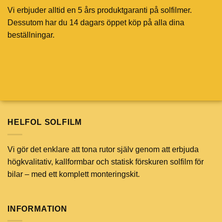
Vi erbjuder alltid en 5 års produktgaranti på solfilmer.
Dessutom har du 14 dagars öppet köp på alla dina
beställningar.
HELFOL SOLFILM
Vi gör det enklare att tona rutor själv genom att erbjuda
högkvalitativ, kallformbar och statisk förskuren solfilm för
bilar – med ett komplett monteringskit.
INFORMATION