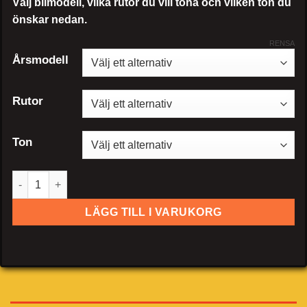
Välj bilmodell, vilka rutor du vill tona och vilken ton du
önskar nedan.
RENSA
Årsmodell
Rutor
Ton
Land Rover Discovery Sport mängd
LÄGG TILL I VARUKORG