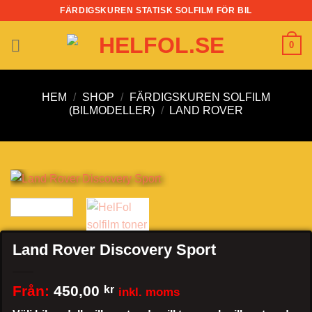
Skip
FÄRDIGSKUREN STATISK SOLFILM FÖR BIL
to
content
0
HEM
/
SHOP
/
FÄRDIGSKUREN SOLFILM
(BILMODELLER)
/
LAND ROVER
Land Rover Discovery Sport
Från:
450,00
kr
inkl. moms