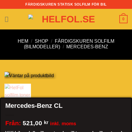
Skip
FÄRDIGSKUREN STATISK SOLFILM FÖR BIL
to
content
0
HEM
/
SHOP
/
FÄRDIGSKUREN SOLFILM
(BILMODELLER)
/
MERCEDES-BENZ
Mercedes-Benz CL
Från:
521,00
kr
inkl. moms