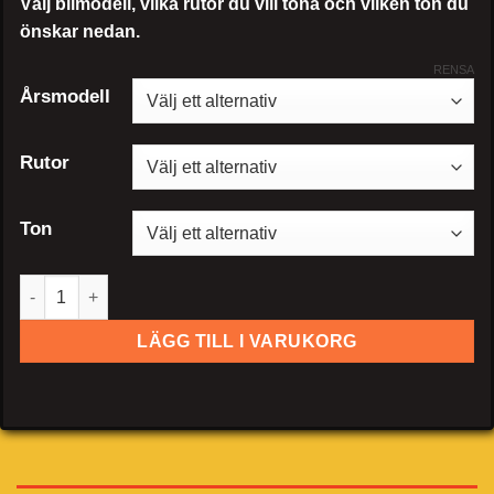
Välj bilmodell, vilka rutor du vill tona och vilken ton du
önskar nedan.
RENSA
Årsmodell
Rutor
Ton
Mercedes-Benz CL mängd
LÄGG TILL I VARUKORG