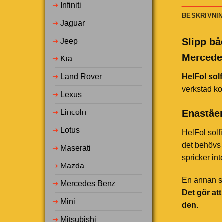
➔
Infiniti
BESKRIVNI
➔
Jaguar
Slipp bå
➔
Jeep
Mercede
➔
Kia
➔
Land Rover
HelFol solf
verkstad ko
➔
Lexus
Enaståen
➔
Lincoln
➔
Lotus
HelFol solf
det behövs 
➔
Maserati
spricker in
➔
Mazda
En annan st
➔
Mercedes Benz
Det gör at
➔
Mini
den.
➔
Mitsubishi