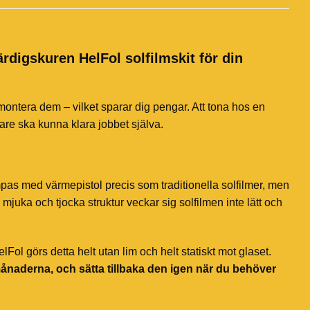
ärdigskuren HelFol solfilmskit för din
 montera dem – vilket sparar dig pengar. Att tona hos en
jare ska kunna klara jobbet själva.
mpas med värmepistol precis som traditionella solfilmer, men
mjuka och tjocka struktur veckar sig solfilmen inte lätt och
ol görs detta helt utan lim och helt statiskt mot glaset.
månaderna, och sätta tillbaka den igen när du behöver