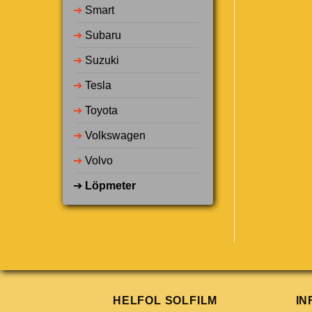
➔
Smart
➔
Subaru
➔
Suzuki
➔
Tesla
➔
Toyota
➔
Volkswagen
➔
Volvo
➔
Löpmeter
HELFOL SOLFILM
IN