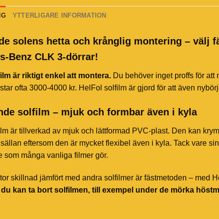
NG
YTTERLIGARE INFORMATION
de solens hetta och krånglig montering – välj f
s-Benz CLK 3-dörrar!
ilm är riktigt enkel att montera.
Du behöver inget proffs för att
star ofta 3000-4000 kr. HelFol solfilm är gjord för att även nybör
de solfilm – mjuk och formbar även i kyla
ilm är tillverkad av mjuk och lättformad PVC-plast. Den kan kry
sällan eftersom den är mycket flexibel även i kyla. Tack vare sin 
te som många vanliga filmer gör.
or skillnad jämfört med andra solfilmer är fästmetoden – med HelF
t du kan ta bort solfilmen, till exempel under de mörka höst