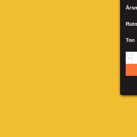
Årsm
Ruto
Ton
Mer