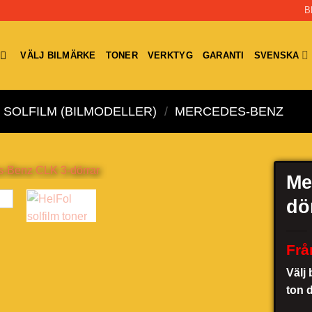
B
VÄLJ BILMÄRKE
TONER
VERKTYG
GARANTI
SVENSKA
SOLFILM (BILMODELLER)
/
MERCEDES-BENZ
Me
dö
Frå
Välj 
ton 