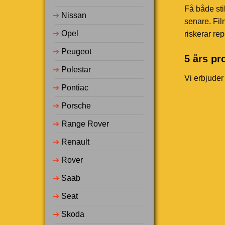
Få både sti
➔
Nissan
senare. Fil
➔
Opel
riskerar rep
➔
Peugeot
5 års pr
➔
Polestar
Vi erbjuder
➔
Pontiac
➔
Porsche
➔
Range Rover
➔
Renault
➔
Rover
➔
Saab
➔
Seat
➔
Skoda