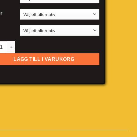
r
cedes-Benz GLC coupe mängd
LÄGG TILL I VARUKORG