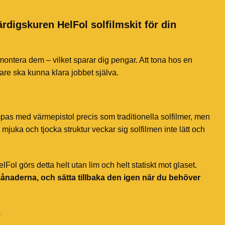
ärdigskuren HelFol solfilmskit för din
 montera dem – vilket sparar dig pengar. Att tona hos en
jare ska kunna klara jobbet själva.
mpas med värmepistol precis som traditionella solfilmer, men
mjuka och tjocka struktur veckar sig solfilmen inte lätt och
ol görs detta helt utan lim och helt statiskt mot glaset.
månaderna, och sätta tillbaka den igen när du behöver
e