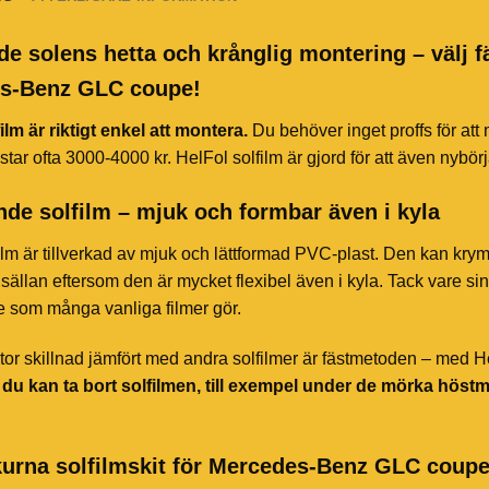
de solens hetta och krånglig montering – välj f
s-Benz GLC coupe!
ilm är riktigt enkel att montera.
Du behöver inget proffs för att
star ofta 3000-4000 kr. HelFol solfilm är gjord för att även nybör
de solfilm – mjuk och formbar även i kyla
ilm är tillverkad av mjuk och lättformad PVC-plast. Den kan kry
sällan eftersom den är mycket flexibel även i kyla. Tack vare sin 
te som många vanliga filmer gör.
or skillnad jämfört med andra solfilmer är fästmetoden – med HelF
t du kan ta bort solfilmen, till exempel under de mörka höst
kurna solfilmskit för Mercedes-Benz GLC coup