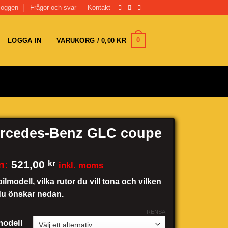
loggen
Frågor och svar
Kontakt
0
LOGGA IN
VARUKORG /
0,00
KR
rcedes-Benz GLC coupe
n:
521,00
kr
inkl. moms
bilmodell, vilka rutor du vill tona och vilken
du önskar nedan.
RENSA
odell