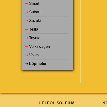
➔
Smart
➔
Subaru
➔
Suzuki
➔
Tesla
➔
Toyota
➔
Volkswagen
➔
Volvo
➔
Löpmeter
HELFOL SOLFILM
IN