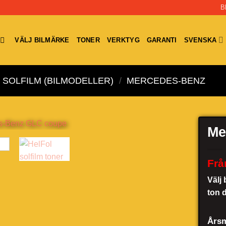
B
VÄLJ BILMÄRKE
TONER
VERKTYG
GARANTI
SVENSKA
SOLFILM (BILMODELLER)
/
MERCEDES-BENZ
Me
Frå
Välj 
ton 
Årsm