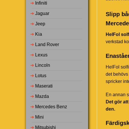
➔
Infiniti
➔
Jaguar
Slipp bå
Mercede
➔
Jeep
➔
Kia
HelFol solf
verkstad ko
➔
Land Rover
➔
Lexus
Enaståen
➔
Lincoln
HelFol solf
det behövs 
➔
Lotus
spricker in
➔
Maserati
En annan st
➔
Mazda
Det gör at
➔
Mercedes Benz
den.
➔
Mini
Färdigs
➔
Mitsubishi