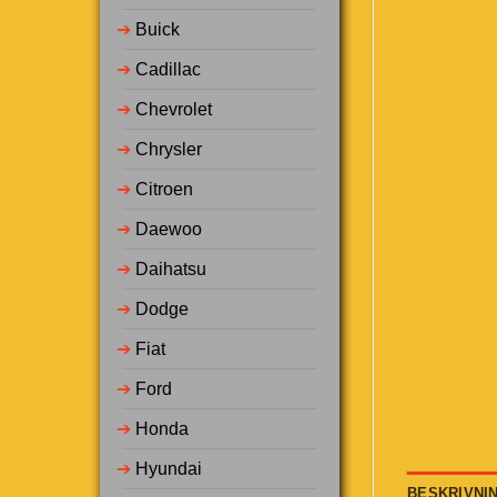
➔
Buick
➔
Cadillac
➔
Chevrolet
➔
Chrysler
➔
Citroen
➔
Daewoo
➔
Daihatsu
➔
Dodge
➔
Fiat
➔
Ford
➔
Honda
➔
Hyundai
BESKRIVNI