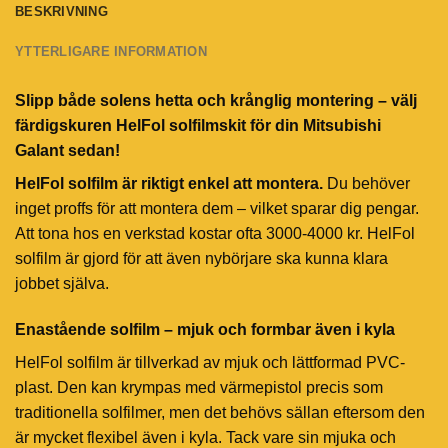
BESKRIVNING
YTTERLIGARE INFORMATION
Slipp både solens hetta och krånglig montering – välj
färdigskuren HelFol solfilmskit för din Mitsubishi
Galant sedan!
HelFol solfilm är riktigt enkel att montera.
Du behöver
inget proffs för att montera dem – vilket sparar dig pengar.
Att tona hos en verkstad kostar ofta 3000-4000 kr. HelFol
solfilm är gjord för att även nybörjare ska kunna klara
jobbet själva.
Enastående solfilm – mjuk och formbar även i kyla
HelFol solfilm är tillverkad av mjuk och lättformad PVC-
plast. Den kan krympas med värmepistol precis som
traditionella solfilmer, men det behövs sällan eftersom den
är mycket flexibel även i kyla. Tack vare sin mjuka och