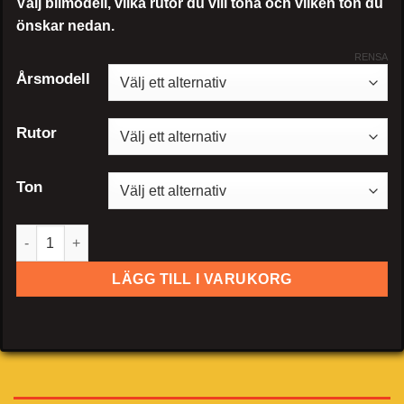
Välj bilmodell, vilka rutor du vill tona och vilken ton du
önskar nedan.
RENSA
Årsmodell
Rutor
Ton
Mitsubishi Galant sedan mängd
LÄGG TILL I VARUKORG