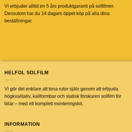
Vi erbjuder alltid en 5 års produktgaranti på solfilmer.
Dessutom har du 14 dagars öppet köp på alla dina
beställningar.
HELFOL SOLFILM
Vi gör det enklare att tona rutor själv genom att erbjuda
högkvalitativ, kallformbar och statisk förskuren solfilm för
bilar – med ett komplett monteringskit.
INFORMATION