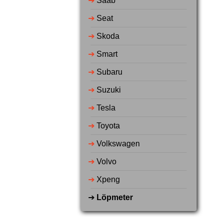
➔
Saab
➔
Seat
➔
Skoda
➔
Smart
➔
Subaru
➔
Suzuki
➔
Tesla
➔
Toyota
➔
Volkswagen
➔
Volvo
➔
Xpeng
➔
Löpmeter