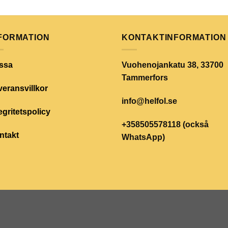
FORMATION
KONTAKTINFORMATION
ssa
Vuohenojankatu 38, 33700
Tammerfors
eransvillkor
info@helfol.se
egritetspolicy
+358505578118 (också
ntakt
WhatsApp)