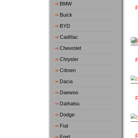
➔
BMW
➔
Buick
➔
BYD
➔
Cadillac
➔
Chevrolet
➔
Chrysler
➔
Citroen
➔
Dacia
➔
Daewoo
➔
Daihatsu
➔
Dodge
➔
Fiat
➔
Ford