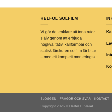
HELFOL SOLFILM
IN
Vi gör det enklare att tona rutor
Ka
själv genom att erbjuda
Lev
högkvalitativ, kallformbar och
statisk förskuren solfilm för bilar
Int
– med ett komplett monteringskit.
Ko
BLOGGEN
FRÅGOR OCH SVAR
KONTAKT
Copyright 2026 ©
Helfol Finland