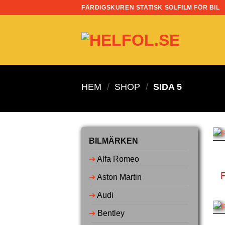
Skip
FÄRDIGSKUREN STATISK SOLFILM FÖR BIL
to
content
HEM
/
SHOP
/
SIDA 5
BILMÄRKEN
➔
Alfa Romeo
➔
Aston Martin
➔
Audi
➔
Bentley