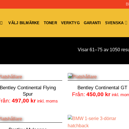
B
VÄLJ BILMÄRKE
TONER
VERKTYG
GARANTI
SVENSKA
Visar 61–75 av 1050 resu
Bentley Continental Flying
Bentley Continental GT
Spur
Från:
450,00
kr
inkl. mo
Från:
497,00
kr
inkl. moms