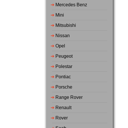
➔
Mercedes Benz
➔
Mini
➔
Mitsubishi
➔
Nissan
➔
Opel
➔
Peugeot
➔
Polestar
➔
Pontiac
➔
Porsche
➔
Range Rover
➔
Renault
➔
Rover