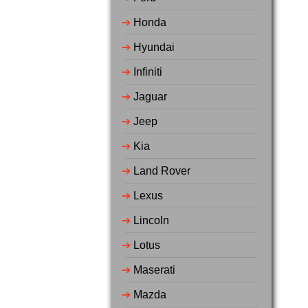
➔
Honda
➔
Hyundai
➔
Infiniti
➔
Jaguar
➔
Jeep
➔
Kia
➔
Land Rover
➔
Lexus
➔
Lincoln
➔
Lotus
➔
Maserati
➔
Mazda