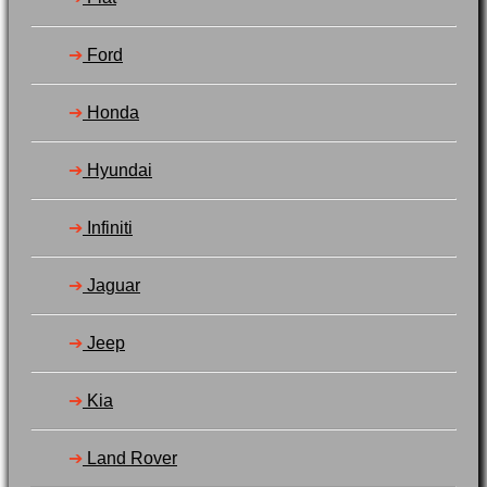
➔
Ford
➔
Honda
➔
Hyundai
➔
Infiniti
➔
Jaguar
➔
Jeep
➔
Kia
➔
Land Rover