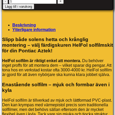
Pontiac
Aztek
Lägg till i varukorg
mängd
Beskrivning
Ytterligare information
Slipp både solens hetta och krånglig
montering – välj färdigskuren HelFol solfilmskit
för din Pontiac Aztek!
HelFol solfilm är riktigt enkel att montera.
Du behöver
inget proffs för att montera dem – vilket sparar dig pengar. Att
tona hos en verkstad kostar ofta 3000-4000 kr. HelFol solfilm
är gjord för att även nybörjare ska kunna klara jobbet själva.
Enastående solfilm – mjuk och formbar även i
kyla
HelFol solfilm är tillverkad av mjuk och lättformad PVC-plast.
Den kan krympas med värmepistol precis som traditionella
solfilmer, men det behövs sällan eftersom den är mycket
flexibel även i kyla. Tack vare sin mjuka och tjocka struktur