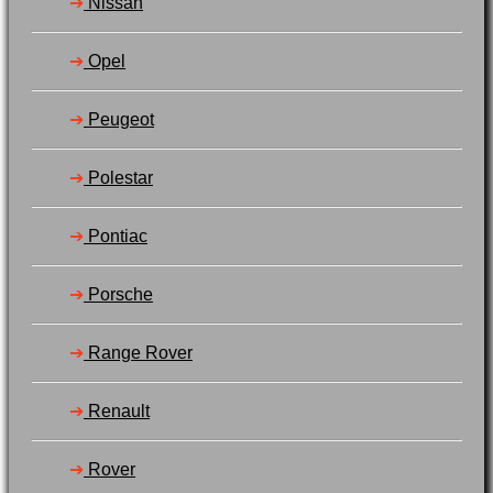
➔
Nissan
➔
Opel
➔
Peugeot
➔
Polestar
➔
Pontiac
➔
Porsche
➔
Range Rover
➔
Renault
➔
Rover