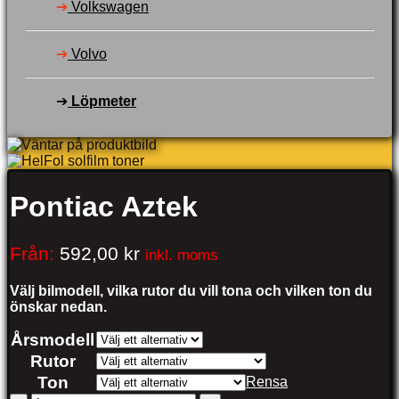
➔
Volkswagen
➔
Volvo
➔
Löpmeter
Pontiac Aztek
Från:
592,00
kr
inkl. moms
Välj bilmodell, vilka rutor du vill tona och vilken ton du
önskar nedan.
Årsmodell
Rutor
Ton
Rensa