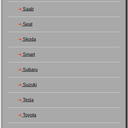
➔
Saab
➔
Seat
➔
Skoda
➔
Smart
➔
Subaru
➔
Suzuki
➔
Tesla
➔
Toyota