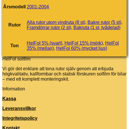
Årsmodell
2001-2004
Alla rutor utom vindruta (8 st)
,
Bakre rutor (5 st)
,
Rutor
Framdörrar rutor (2 st)
,
Bakruta (1 st, tvådelad)
HelFol 5% (svart)
,
HelFol 15% (mörk)
,
HelFol
Ton
35% (mellan)
,
HelFol 60% (mycket ljus)
HelFol solfilm
Vi gör det enklare att tona rutor själv genom att erbjuda
högkvalitativ, kallformbar och statisk förskuren solfilm för bilar
– med ett komplett monteringskit.
Information
Kassa
Leveransvillkor
Integritetspolicy
Kontakt