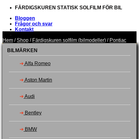
Skip
FÄRDIGSKUREN STATISK SOLFILM FÖR BIL
to
Bloggen
content
Frågor och svar
Kontakt
Hem
/
Shop
/
Färdigskuren solfilm (bilmodeller)
/
Pontiac
FÄRDIGSKUREN STATISK SOLFILM FÖR BIL
BILMÄRKEN
➔
Alfa Romeo
Sök
➔
Aston Martin
efter:
Välj bilmärke
Toner
➔
Audi
Verktyg
Garanti
Svenska
➔
Bentley
Dansk
Suomi
➔
BMW
Logga in