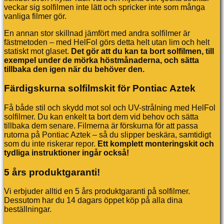
veckar sig solfilmen inte lätt och spricker inte som många
vanliga filmer gör.
En annan stor skillnad jämfört med andra solfilmer är
fästmetoden – med HelFol görs detta helt utan lim och helt
statiskt mot glaset.
Det gör att du kan ta bort solfilmen, till
exempel under de mörka höstmånaderna, och sätta
tillbaka den igen när du behöver den.
Färdigskurna solfilmskit för Pontiac Aztek
Få både stil och skydd mot sol och UV-strålning med HelFol
solfilmer. Du kan enkelt ta bort dem vid behov och sätta
tillbaka dem senare. Filmerna är förskurna för att passa
rutorna på Pontiac Aztek – så du slipper beskära, samtidigt
som du inte riskerar repor.
Ett komplett monteringskit och
tydliga instruktioner ingår också!
5 års produktgaranti!
Vi erbjuder alltid en 5 års produktgaranti på solfilmer.
Dessutom har du 14 dagars öppet köp på alla dina
beställningar.