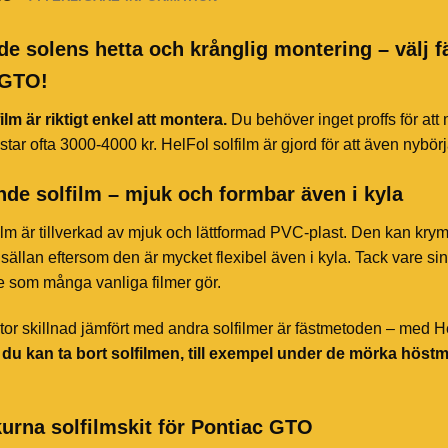
de solens hetta och krånglig montering – välj f
 GTO!
ilm är riktigt enkel att montera.
Du behöver inget proffs för att
star ofta 3000-4000 kr. HelFol solfilm är gjord för att även nybör
de solfilm – mjuk och formbar även i kyla
ilm är tillverkad av mjuk och lättformad PVC-plast. Den kan kry
sällan eftersom den är mycket flexibel även i kyla. Tack vare sin 
te som många vanliga filmer gör.
or skillnad jämfört med andra solfilmer är fästmetoden – med HelF
t du kan ta bort solfilmen, till exempel under de mörka höst
urna solfilmskit för Pontiac GTO