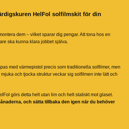
ärdigskuren HelFol solfilmskit för din
 montera dem – vilket sparar dig pengar. Att tona hos en
jare ska kunna klara jobbet själva.
mpas med värmepistol precis som traditionella solfilmer, men
mjuka och tjocka struktur veckar sig solfilmen inte lätt och
ol görs detta helt utan lim och helt statiskt mot glaset.
månaderna, och sätta tillbaka den igen när du behöver