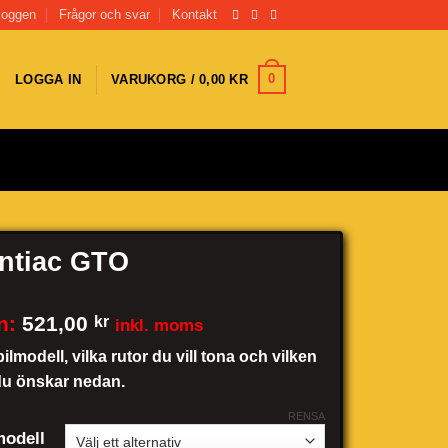
loggen
Frågor och svar
Kontakt
0
LOGGA IN
VARUKORG /
0,00
KR
ntiac GTO
n:
521,00
kr
inkl. moms
bilmodell, vilka rutor du vill tona och vilken
du önskar nedan.
RENSA
odell