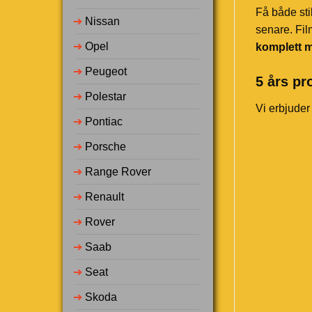
Få både sti
➔
Nissan
senare. Fil
➔
Opel
komplett m
➔
Peugeot
5 års pr
➔
Polestar
Vi erbjuder
➔
Pontiac
➔
Porsche
➔
Range Rover
➔
Renault
➔
Rover
➔
Saab
➔
Seat
➔
Skoda