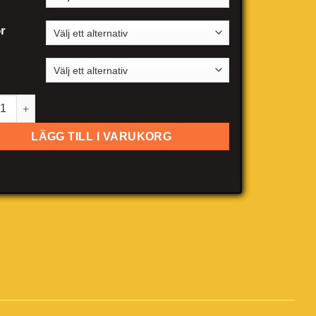
r
tiac GTO mängd
LÄGG TILL I VARUKORG