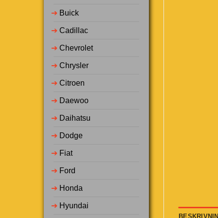
➔
Buick
➔
Cadillac
➔
Chevrolet
➔
Chrysler
➔
Citroen
➔
Daewoo
➔
Daihatsu
➔
Dodge
➔
Fiat
➔
Ford
➔
Honda
➔
Hyundai
BESKRIVNI