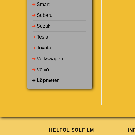
➔
Smart
➔
Subaru
➔
Suzuki
➔
Tesla
➔
Toyota
➔
Volkswagen
➔
Volvo
➔
Löpmeter
HELFOL SOLFILM
IN