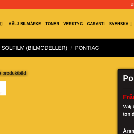
B
VÄLJ BILMÄRKE
TONER
VERKTYG
GARANTI
SVENSKA
SOLFILM (BILMODELLER)
/
PONTIAC
Po
Frå
Välj 
ton 
Årsm