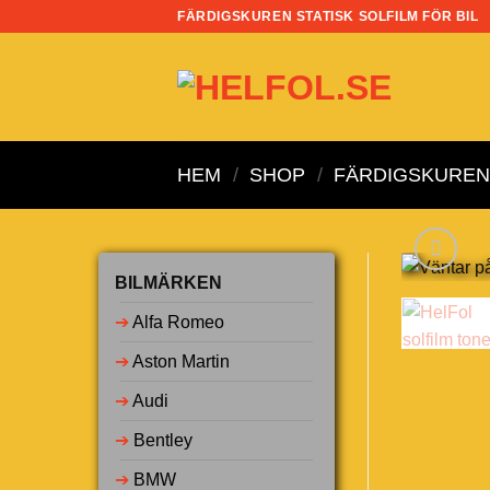
Skip
FÄRDIGSKUREN STATISK SOLFILM FÖR BIL
to
content
HEM
/
SHOP
/
FÄRDIGSKUREN 
BILMÄRKEN
➔
Alfa Romeo
➔
Aston Martin
➔
Audi
➔
Bentley
➔
BMW