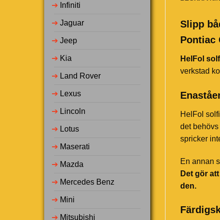
➔
Infiniti
➔
Jaguar
Slipp bå
Pontiac
➔
Jeep
➔
Kia
HelFol solf
verkstad ko
➔
Land Rover
➔
Lexus
Enaståen
➔
Lincoln
HelFol solf
det behövs 
➔
Lotus
spricker in
➔
Maserati
En annan st
➔
Mazda
Det gör at
➔
Mercedes Benz
den.
➔
Mini
Färdigsk
➔
Mitsubishi