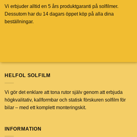
Vi erbjuder alltid en 5 års produktgaranti på solfilmer.
Dessutom har du 14 dagars öppet köp på alla dina
beställningar.
HELFOL SOLFILM
Vi gör det enklare att tona rutor själv genom att erbjuda
högkvalitativ, kallformbar och statisk förskuren solfilm för
bilar – med ett komplett monteringskit.
INFORMATION