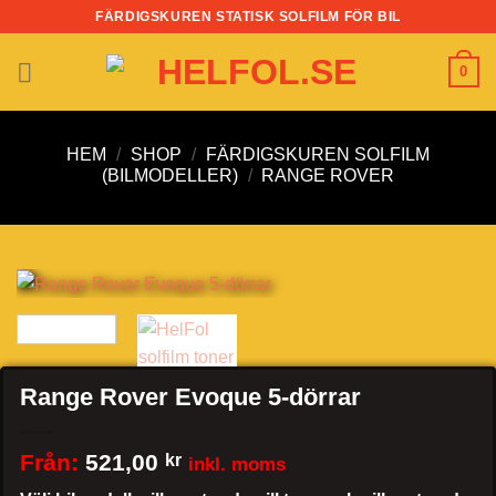
Skip
FÄRDIGSKUREN STATISK SOLFILM FÖR BIL
to
content
0
HEM
/
SHOP
/
FÄRDIGSKUREN SOLFILM
(BILMODELLER)
/
RANGE ROVER
Range Rover Evoque 5-dörrar
Från:
521,00
kr
inkl. moms