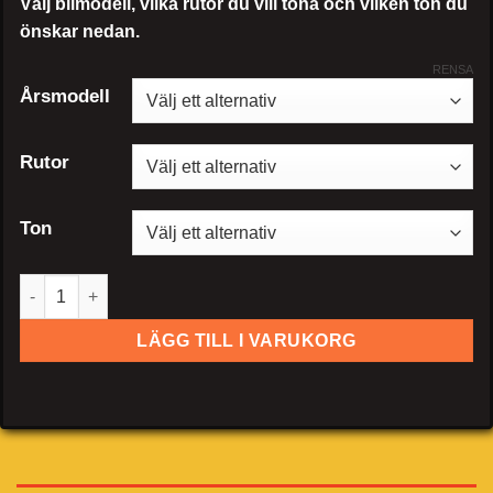
Välj bilmodell, vilka rutor du vill tona och vilken ton du
önskar nedan.
RENSA
Årsmodell
Rutor
Ton
Renault Clio 5-dörrar mängd
LÄGG TILL I VARUKORG