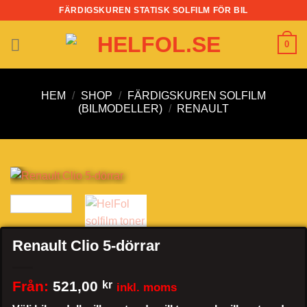
Skip
FÄRDIGSKUREN STATISK SOLFILM FÖR BIL
to
content
0
HEM
/
SHOP
/
FÄRDIGSKUREN SOLFILM
(BILMODELLER)
/
RENAULT
Renault Clio 5-dörrar
Från:
521,00
kr
inkl. moms