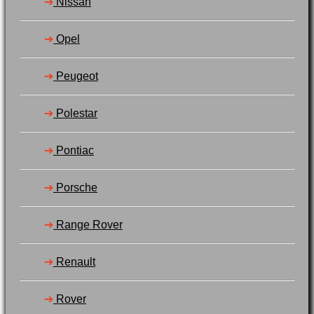
➔
Nissan
➔
Opel
➔
Peugeot
➔
Polestar
➔
Pontiac
➔
Porsche
➔
Range Rover
➔
Renault
➔
Rover