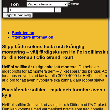
Ton
Rensa
Renault
Clio
Lägg till i varukorg
Grand
Tour
mängd
Beskrivning
Ytterligare information
Slipp både solens hetta och krånglig
montering – välj färdigskuren HelFol solfilmskit
för din Renault Clio Grand Tour!
HelFol solfilm är riktigt enkel att montera.
Du behöver
inget proffs för att montera dem – vilket sparar dig pengar. Att
tona hos en verkstad kostar ofta 3000-4000 kr. HelFol solfilm
är gjord för att även nybörjare ska kunna klara jobbet själva.
Enastående solfilm – mjuk och formbar även i
kyla
HelFol solfilm är tillverkad av mjuk och lättformad PVC-plast.
Den kan krympas med värmepistol precis som traditionella