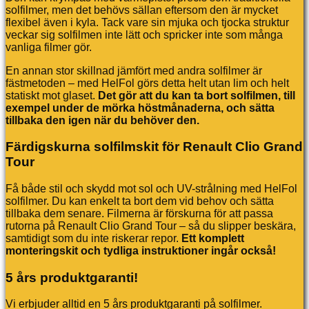
solfilmer, men det behövs sällan eftersom den är mycket
flexibel även i kyla. Tack vare sin mjuka och tjocka struktur
veckar sig solfilmen inte lätt och spricker inte som många
vanliga filmer gör.
En annan stor skillnad jämfört med andra solfilmer är
fästmetoden – med HelFol görs detta helt utan lim och helt
statiskt mot glaset.
Det gör att du kan ta bort solfilmen, till
exempel under de mörka höstmånaderna, och sätta
tillbaka den igen när du behöver den.
Färdigskurna solfilmskit för Renault Clio Grand
Tour
Få både stil och skydd mot sol och UV-strålning med HelFol
solfilmer. Du kan enkelt ta bort dem vid behov och sätta
tillbaka dem senare. Filmerna är förskurna för att passa
rutorna på Renault Clio Grand Tour – så du slipper beskära,
samtidigt som du inte riskerar repor.
Ett komplett
monteringskit och tydliga instruktioner ingår också!
5 års produktgaranti!
Vi erbjuder alltid en 5 års produktgaranti på solfilmer.