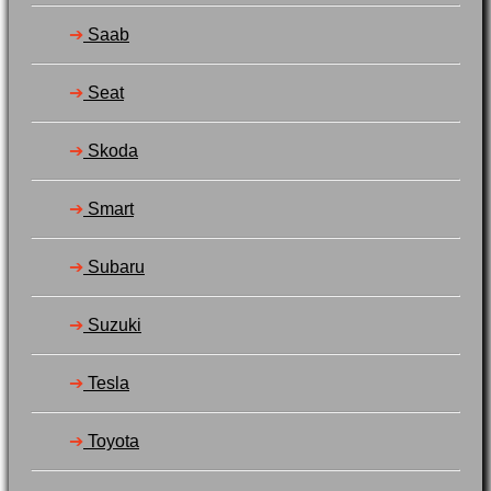
➔
Saab
➔
Seat
➔
Skoda
➔
Smart
➔
Subaru
➔
Suzuki
➔
Tesla
➔
Toyota