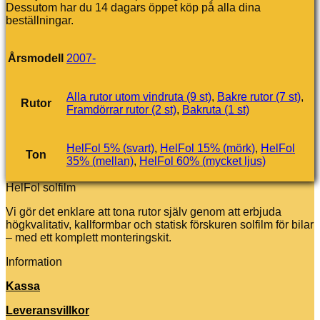
Dessutom har du 14 dagars öppet köp på alla dina
beställningar.
Årsmodell
2007-
Alla rutor utom vindruta (9 st)
,
Bakre rutor (7 st)
,
Rutor
Framdörrar rutor (2 st)
,
Bakruta (1 st)
HelFol 5% (svart)
,
HelFol 15% (mörk)
,
HelFol
Ton
35% (mellan)
,
HelFol 60% (mycket ljus)
HelFol solfilm
Vi gör det enklare att tona rutor själv genom att erbjuda
högkvalitativ, kallformbar och statisk förskuren solfilm för bilar
– med ett komplett monteringskit.
Information
Kassa
Leveransvillkor