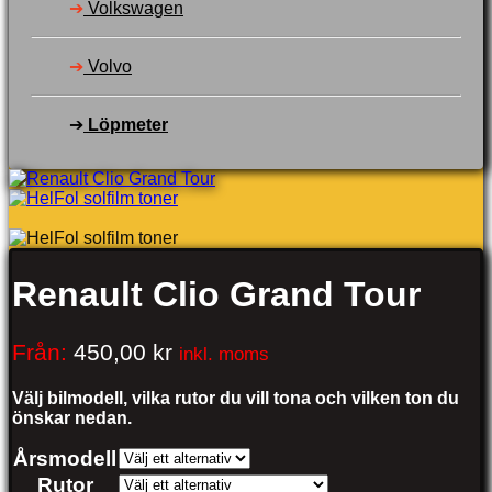
➔
Volkswagen
➔
Volvo
➔
Löpmeter
Renault Clio Grand Tour
Från:
450,00
kr
inkl. moms
Välj bilmodell, vilka rutor du vill tona och vilken ton du
önskar nedan.
Årsmodell
Rutor