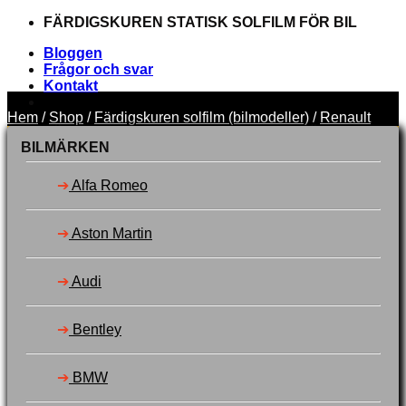
Skip
FÄRDIGSKUREN STATISK SOLFILM FÖR BIL
to
Bloggen
content
Frågor och svar
Kontakt
Hem
/
Shop
/
Färdigskuren solfilm (bilmodeller)
/
Renault
FÄRDIGSKUREN STATISK SOLFILM FÖR BIL
BILMÄRKEN
➔
Alfa Romeo
Sök
➔
Aston Martin
efter:
Välj bilmärke
Toner
➔
Audi
Verktyg
Garanti
Svenska
➔
Bentley
Dansk
Suomi
➔
BMW
Logga in