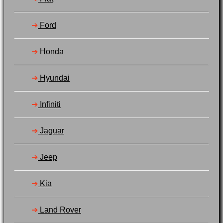
➔
Ford
➔
Honda
➔
Hyundai
➔
Infiniti
➔
Jaguar
➔
Jeep
➔
Kia
➔
Land Rover