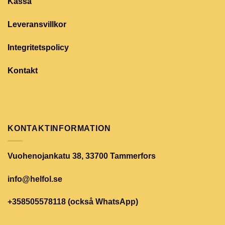
Kassa
Leveransvillkor
Integritetspolicy
Kontakt
KONTAKTINFORMATION
Vuohenojankatu 38, 33700 Tammerfors
info@helfol.se
+358505578118 (också WhatsApp)