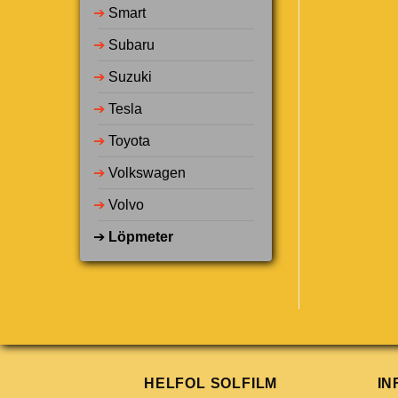
➔
Smart
➔
Subaru
➔
Suzuki
➔
Tesla
➔
Toyota
➔
Volkswagen
➔
Volvo
➔
Löpmeter
HELFOL SOLFILM
IN