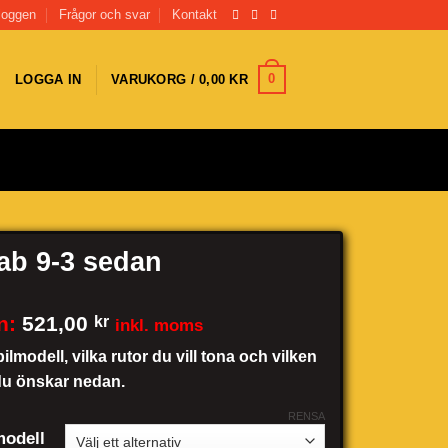
loggen
Frågor och svar
Kontakt
0
LOGGA IN
VARUKORG /
0,00
KR
ab 9-3 sedan
n:
521,00
kr
inkl. moms
bilmodell, vilka rutor du vill tona och vilken
du önskar nedan.
RENSA
odell