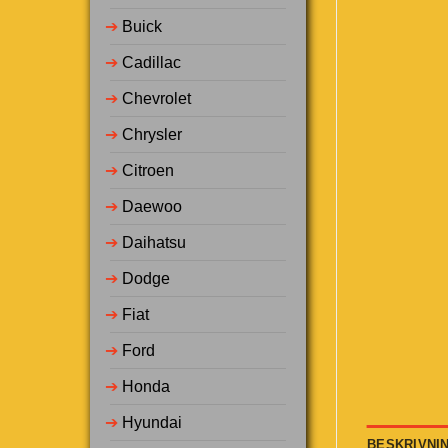
➔
Buick
➔
Cadillac
➔
Chevrolet
➔
Chrysler
➔
Citroen
➔
Daewoo
➔
Daihatsu
➔
Dodge
➔
Fiat
➔
Ford
➔
Honda
➔
Hyundai
BESKRIVNI