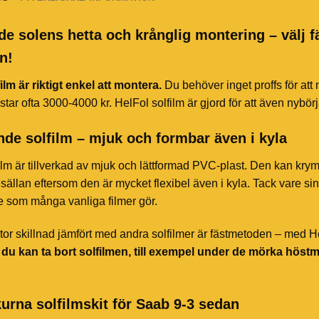
de solens hetta och krånglig montering – välj f
n!
ilm är riktigt enkel att montera.
Du behöver inget proffs för att
star ofta 3000-4000 kr. HelFol solfilm är gjord för att även nybör
de solfilm – mjuk och formbar även i kyla
ilm är tillverkad av mjuk och lättformad PVC-plast. Den kan kry
sällan eftersom den är mycket flexibel även i kyla. Tack vare sin 
te som många vanliga filmer gör.
or skillnad jämfört med andra solfilmer är fästmetoden – med HelF
t du kan ta bort solfilmen, till exempel under de mörka höst
urna solfilmskit för Saab 9-3 sedan