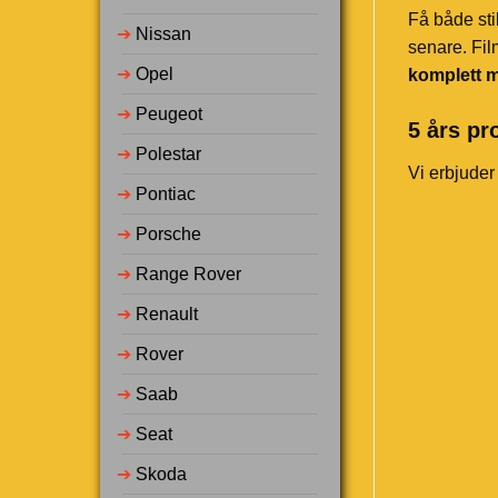
Få både sti
➔
Nissan
senare. Fil
➔
Opel
komplett m
➔
Peugeot
5 års pr
➔
Polestar
Vi erbjuder
➔
Pontiac
➔
Porsche
➔
Range Rover
➔
Renault
➔
Rover
➔
Saab
➔
Seat
➔
Skoda