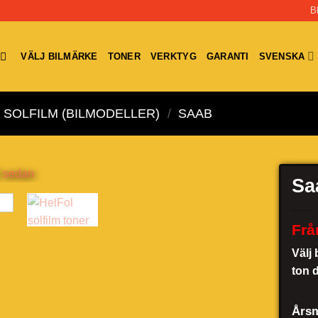
B
VÄLJ BILMÄRKE
TONER
VERKTYG
GARANTI
SVENSKA
SOLFILM (BILMODELLER)
/
SAAB
Sa
Frå
Välj 
ton 
Årsm