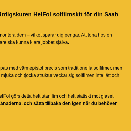
ärdigskuren HelFol solfilmskit för din Saab
 montera dem – vilket sparar dig pengar. Att tona hos en
jare ska kunna klara jobbet själva.
mpas med värmepistol precis som traditionella solfilmer, men
mjuka och tjocka struktur veckar sig solfilmen inte lätt och
ol görs detta helt utan lim och helt statiskt mot glaset.
månaderna, och sätta tillbaka den igen när du behöver