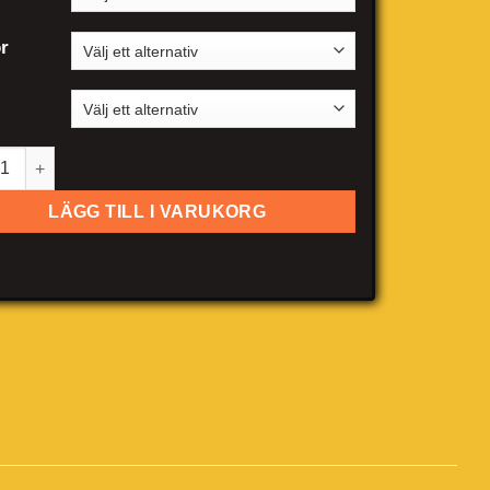
r
b 9-3 sedan mängd
LÄGG TILL I VARUKORG