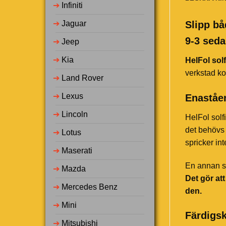
➔
Infiniti
➔
Jaguar
Slipp bå
9-3 seda
➔
Jeep
➔
Kia
HelFol solf
verkstad ko
➔
Land Rover
➔
Lexus
Enaståen
➔
Lincoln
HelFol solf
det behövs 
➔
Lotus
spricker in
➔
Maserati
En annan st
➔
Mazda
Det gör at
➔
Mercedes Benz
den.
➔
Mini
Färdigsk
➔
Mitsubishi