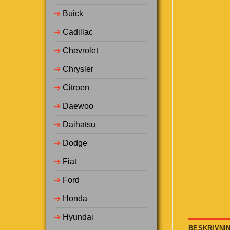
➔
Buick
➔
Cadillac
➔
Chevrolet
➔
Chrysler
➔
Citroen
➔
Daewoo
➔
Daihatsu
➔
Dodge
➔
Fiat
➔
Ford
➔
Honda
➔
Hyundai
BESKRIVNI