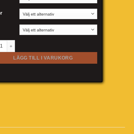
r
t Arosa 3-dörrar mängd
LÄGG TILL I VARUKORG