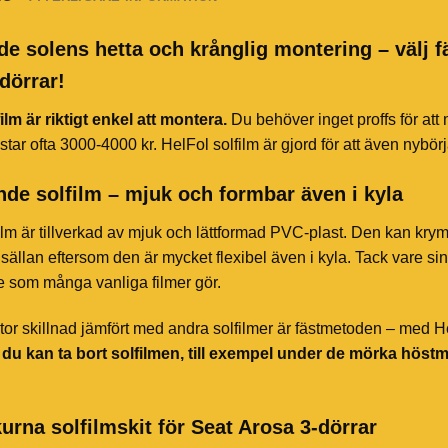
de solens hetta och krånglig montering – välj f
dörrar!
ilm är riktigt enkel att montera.
Du behöver inget proffs för att
star ofta 3000-4000 kr. HelFol solfilm är gjord för att även nybör
de solfilm – mjuk och formbar även i kyla
ilm är tillverkad av mjuk och lättformad PVC-plast. Den kan kry
sällan eftersom den är mycket flexibel även i kyla. Tack vare sin 
te som många vanliga filmer gör.
or skillnad jämfört med andra solfilmer är fästmetoden – med HelF
t du kan ta bort solfilmen, till exempel under de mörka höst
urna solfilmskit för Seat Arosa 3-dörrar