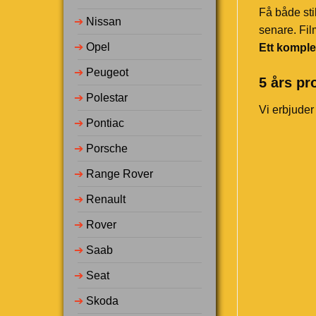
Få både sti
➔
Nissan
senare. Fil
➔
Opel
Ett komple
➔
Peugeot
5 års pr
➔
Polestar
Vi erbjuder
➔
Pontiac
➔
Porsche
➔
Range Rover
➔
Renault
➔
Rover
➔
Saab
➔
Seat
➔
Skoda