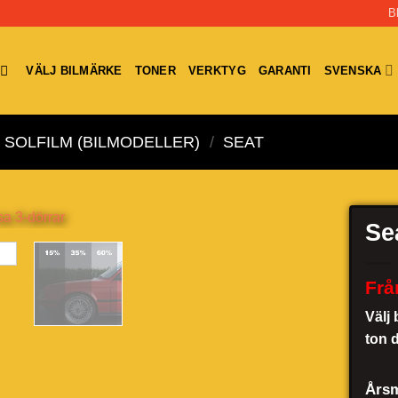
B
VÄLJ BILMÄRKE
TONER
VERKTYG
GARANTI
SVENSKA
SOLFILM (BILMODELLER)
/
SEAT
Se
Frå
Välj 
ton 
Årsm