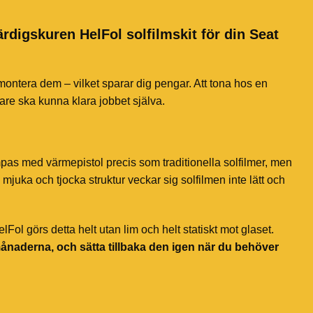
ärdigskuren HelFol solfilmskit för din Seat
 montera dem – vilket sparar dig pengar. Att tona hos en
jare ska kunna klara jobbet själva.
mpas med värmepistol precis som traditionella solfilmer, men
mjuka och tjocka struktur veckar sig solfilmen inte lätt och
ol görs detta helt utan lim och helt statiskt mot glaset.
månaderna, och sätta tillbaka den igen när du behöver