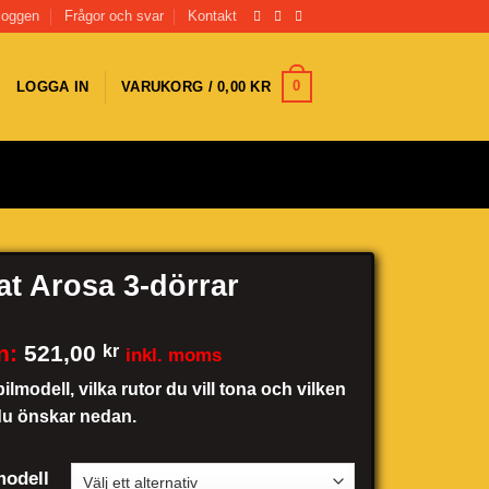
loggen
Frågor och svar
Kontakt
0
LOGGA IN
VARUKORG /
0,00
KR
at Arosa 3-dörrar
n:
521,00
kr
inkl. moms
bilmodell, vilka rutor du vill tona och vilken
du önskar nedan.
odell