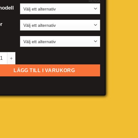
RENSA
odell
r
kswagen Beetle cabriolet mängd
LÄGG TILL I VARUKORG