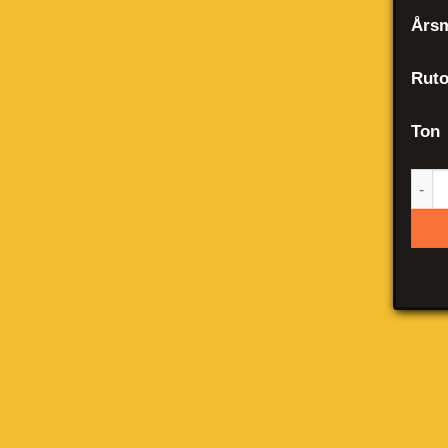
Årsm
Ruto
Ton
Vol