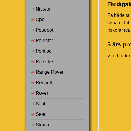
Färdigsk
➔
Nissan
Få både sti
➔
Opel
senare. Fil
➔
Peugeot
riskerar rep
➔
Polestar
5 års pr
➔
Pontiac
Vi erbjuder
➔
Porsche
➔
Range Rover
➔
Renault
➔
Rover
➔
Saab
➔
Seat
➔
Skoda