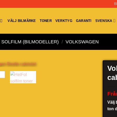
B
VÄLJ BILMÄRKE
TONER
VERKTYG
GARANTI
SVENSKA
SOLFILM (BILMODELLER)
/
VOLKSWAGEN
Vo
ca
Frå
Välj 
ton 