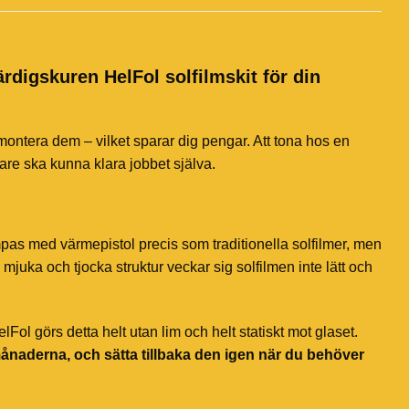
ärdigskuren HelFol solfilmskit för din
 montera dem – vilket sparar dig pengar. Att tona hos en
jare ska kunna klara jobbet själva.
mpas med värmepistol precis som traditionella solfilmer, men
mjuka och tjocka struktur veckar sig solfilmen inte lätt och
ol görs detta helt utan lim och helt statiskt mot glaset.
månaderna, och sätta tillbaka den igen när du behöver