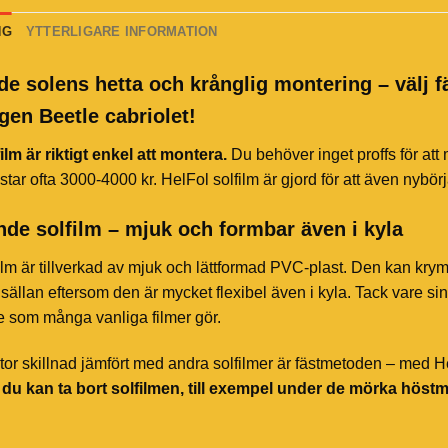
NG
YTTERLIGARE INFORMATION
de solens hetta och krånglig montering – välj f
en Beetle cabriolet!
ilm är riktigt enkel att montera.
Du behöver inget proffs för att
star ofta 3000-4000 kr. HelFol solfilm är gjord för att även nybör
de solfilm – mjuk och formbar även i kyla
ilm är tillverkad av mjuk och lättformad PVC-plast. Den kan kry
sällan eftersom den är mycket flexibel även i kyla. Tack vare sin 
te som många vanliga filmer gör.
or skillnad jämfört med andra solfilmer är fästmetoden – med HelF
t du kan ta bort solfilmen, till exempel under de mörka höst