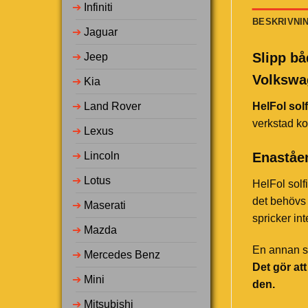
➔
Infiniti
BESKRIVNI
➔
Jaguar
Slipp bå
➔
Jeep
Volkswag
➔
Kia
➔
Land Rover
HelFol solf
verkstad ko
➔
Lexus
Enaståen
➔
Lincoln
➔
Lotus
HelFol solf
det behövs 
➔
Maserati
spricker in
➔
Mazda
En annan st
➔
Mercedes Benz
Det gör at
➔
Mini
den.
➔
Mitsubishi