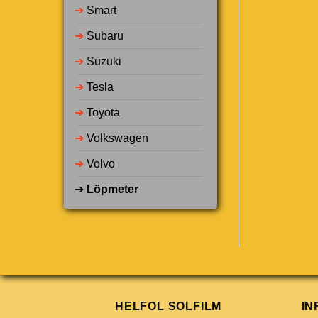
➔
Smart
➔
Subaru
➔
Suzuki
➔
Tesla
➔
Toyota
➔
Volkswagen
➔
Volvo
➔
Löpmeter
HELFOL SOLFILM
IN