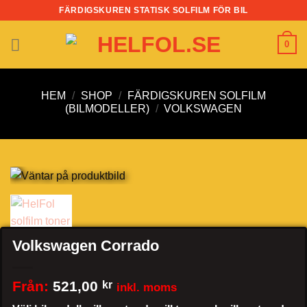
Skip
FÄRDIGSKUREN STATISK SOLFILM FÖR BIL
to
content
0
HEM
/
SHOP
/
FÄRDIGSKUREN SOLFILM
(BILMODELLER)
/
VOLKSWAGEN
Volkswagen Corrado
Från:
521,00
kr
inkl. moms