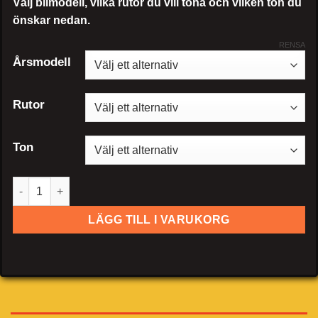
Välj bilmodell, vilka rutor du vill tona och vilken ton du
önskar nedan.
RENSA
Årsmodell
Rutor
Ton
Volkswagen Corrado mängd
LÄGG TILL I VARUKORG