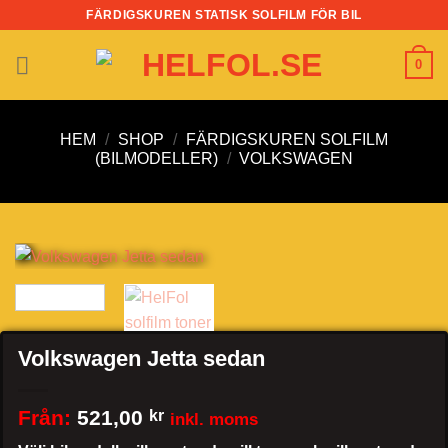
Skip
FÄRDIGSKUREN STATISK SOLFILM FÖR BIL
to
content
0
HEM
/
SHOP
/
FÄRDIGSKUREN SOLFILM
(BILMODELLER)
/
VOLKSWAGEN
Volkswagen Jetta sedan
Från:
521,00
kr
inkl. moms