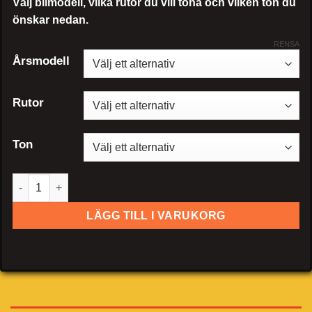
Välj bilmodell, vilka rutor du vill tona och vilken ton du
önskar nedan.
RENSA
Årsmodell
Rutor
Ton
Volkswagen Jetta sedan mängd
LÄGG TILL I VARUKORG